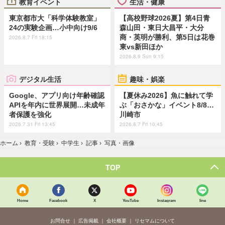
教育イベント
生活・健康
東京都市大「科学体験教室」
【高校野球2026夏】第4日青
24の実験企画…小中向け9/6
森山田・東日大昌平・大分
商・英明が勝利、第5日は花巻
2026.8.7 Fri 18:15
東vs新田ほか
2026.8.9 Sun 9:15
デジタル生活
趣味・娯楽
Google、アプリ向け年齢確認
【夏休み2026】魚に触れて学
APIを年内に世界展開…未成年
ぶ「おさかな」イベント8/8…
者保護を強化
川崎市
2026.7.31 Fri 13:45
2026.8.7 Fri 10:45
ホーム
›
教育・受験
›
中学生
›
記事
›
写真・画像
TOP
Home
Facebook
X
YouTube
Instagram
line
お問合せ
広告掲載
会社概要
リセマムについて