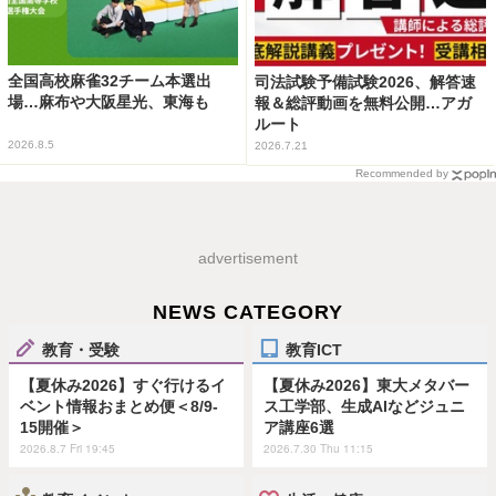
全国高校麻雀32チーム本選出
司法試験予備試験2026、解答速
場…麻布や大阪星光、東海も
報＆総評動画を無料公開…アガ
ルート
2026.8.5
2026.7.21
Recommended by
advertisement
NEWS CATEGORY
教育・受験
教育ICT
【夏休み2026】すぐ行けるイ
【夏休み2026】東大メタバー
ベント情報おまとめ便＜8/9-
ス工学部、生成AIなどジュニ
15開催＞
ア講座6選
2026.8.7 Fri 19:45
2026.7.30 Thu 11:15