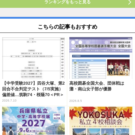
ランキングをもっと見る
こちらの記事もおすすめ
【中学受験2027】四谷大塚、第2
高校囲碁全国大会、団体戦は
回合不合判定テスト（7/5実施）
灘・南山女子部が優勝
偏差値…筑駒74・桜蔭70＜PR＞
2026.7.10
2026.8.5