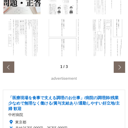
‹
1
/
3
advertisement
「医療現場を食事で支える調理のお仕事」/病院の調理師/残業
少なめで無理なく働ける/賞与支給あり/通勤しやすい好立地/主
婦 歓迎
中村病院
東京都