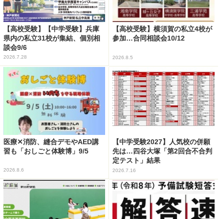
【高校受験】【中学受験】兵庫
【高校受験】横須賀の私立4校が
県内の私立31校が集結、個別相
参加…合同相談会10/12
談会9/6
2026.7.28
2026.8.5
医療✕消防、縫合デモやAED講
【中学受験2027】人気校の併願
習も「おしごと体験博」9/5
先は…四谷大塚「第2回合不合判
定テスト」結果
2026.8.6
2026.7.16