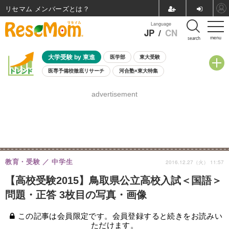
リセマム メンバーズ
Language
JP
/
CN
menu
search
大学受験 by 東進
医学部
東大受験
医専予備校徹底リサーチ
河合塾×東大特集
親子で考える大学選び
高校受験
中学受験
小学校受験
advertisement
共通テスト
夏休み
8月開催学校説明会・相談会
8月開催イベント・WS
全国公立高校 過去問
人気記事
自由研究教材（小学生向け）
自由研究教材（中学生向け）
ランキング
教育・受験
中学生
2016.12.27（火） 11:57
【高校受験2015】鳥取県公立高校入試＜国語＞
問題・正答 3枚目の写真・画像
この記事は会員限定です。会員登録すると続きをお読みい
ただけます。