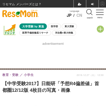
リセマム メンバーズ
Language
JP
/
CN
menu
search
大学受験 by 東進
医学部
東大受験
医専予備校徹底リサーチ
河合塾×東大特集
親子で考える大学選び
高校受験
中学受験
小学校受験
advertisement
共通テスト
夏休み
8月開催学校説明会・相談会
8月開催イベント・WS
全国公立高校 過去問
人気記事
自由研究教材（小学生向け）
自由研究教材（中学生向け）
ランキング
教育・受験
小学生
2016.12.27（火） 12:00
【中学受験2017】日能研「予想R4偏差値」首
都圏12/12版 4枚目の写真・画像