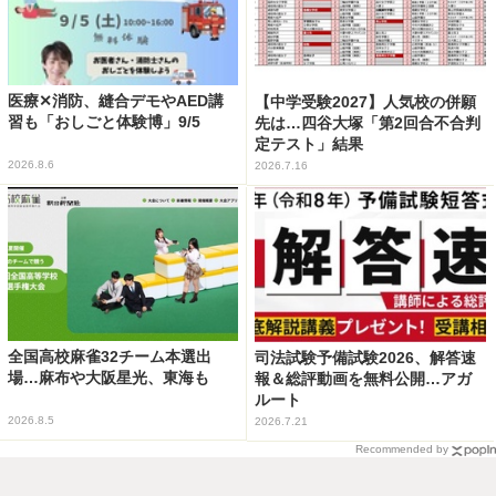
医療✕消防、縫合デモやAED講
【中学受験2027】人気校の併願
習も「おしごと体験博」9/5
先は…四谷大塚「第2回合不合判
定テスト」結果
2026.8.6
2026.7.16
全国高校麻雀32チーム本選出
司法試験予備試験2026、解答速
場…麻布や大阪星光、東海も
報＆総評動画を無料公開…アガ
ルート
2026.8.5
2026.7.21
Recommended by