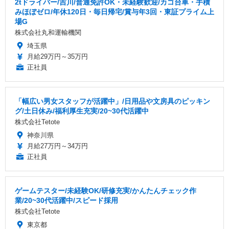
2tドライバー/吉川/普通免許OK・未経験歓迎/カゴ台車・手積
みほぼゼロ/年休120日・毎日帰宅/賞与年3回・東証プライム上
場G
株式会社丸和運輸機関
埼玉県
月給29万円～35万円
正社員
「幅広い男女スタッフが活躍中」/日用品や文房具のピッキン
グ/土日休み/福利厚生充実/20~30代活躍中
株式会社Tetote
神奈川県
月給27万円～34万円
正社員
ゲームテスター/未経験OK/研修充実/かんたんチェック作
業/20~30代活躍中/スピード採用
株式会社Tetote
東京都