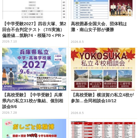
【中学受験2027】四谷大塚、第2
高校囲碁全国大会、団体戦は
回合不合判定テスト（7/5実施）
灘・南山女子部が優勝
偏差値…筑駒74・桜蔭70＜PR＞
2026.7.10
2026.8.5
【高校受験】【中学受験】兵庫
【高校受験】横須賀の私立4校が
県内の私立31校が集結、個別相
参加…合同相談会10/12
談会9/6
2026.7.28
2026.8.5