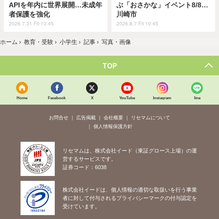
APIを年内に世界展開…未成年
ぶ「おさかな」イベント8/8…
者保護を強化
川崎市
2026.7.31 Fri 13:45
2026.8.7 Fri 10:45
ホーム
›
教育・受験
›
小学生
›
記事
›
写真・画像
TOP
Home
Facebook
X
YouTube
Instagram
line
お問合せ
広告掲載
会社概要
リセマムについて
個人情報保護方針
リセマムは、株式会社イード（東証グロース上場）の運
営するサービスです。
証券コード：6038
株式会社イードは、個人情報の適切な取扱いを行う事業
者に対して付与されるプライバシーマークの付与認定を
受けています。