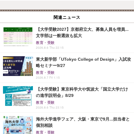
関連ニュース
【大学受験2027】京都府立大、募集人員を増員...
文学部は一般選抜も拡大
教育・受験
2026.8.6 Thu 22:15
東大新学部「UTokyo College of Design」入試攻
略セミナー9/27
教育・受験
2026.8.7 Fri 1:15
【大学受験】東京科学大や筑波大「国立大学だけ
の進学説明会」8/29
教育・受験
2026.8.6 Thu 23:15
海外大学進学フェア、大阪・東京で9月...担当者と
個別相談
教育・受験