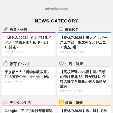
advertisement
NEWS CATEGORY
教育・受験
教育ICT
【夏休み2026】すぐ行けるイ
【夏休み2026】東大メタバー
ベント情報おまとめ便＜8/9-
ス工学部、生成AIなどジュニ
15開催＞
ア講座6選
2026.8.7 Fri 19:45
2026.7.30 Thu 11:15
教育イベント
生活・健康
東京都市大「科学体験教室」
【高校野球2026夏】第3日朝
24の実験企画…小中向け9/6
の部は東海大甲府が勝利、午
後の部で八幡商と健大高崎が
2026.8.7 Fri 18:15
激突
2026.8.7 Fri 12:45
デジタル生活
趣味・娯楽
Google、アプリ向け年齢確認
【夏休み2026】魚に触れて学