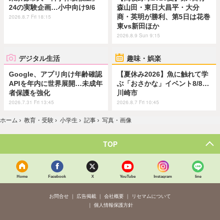
24の実験企画…小中向け9/6
森山田・東日大昌平・大分
商・英明が勝利、第5日は花巻
2026.8.7 Fri 18:15
東vs新田ほか
2026.8.9 Sun 9:15
デジタル生活
趣味・娯楽
Google、アプリ向け年齢確認
【夏休み2026】魚に触れて学
APIを年内に世界展開…未成年
ぶ「おさかな」イベント8/8…
者保護を強化
川崎市
2026.7.31 Fri 13:45
2026.8.7 Fri 10:45
ホーム
›
教育・受験
›
小学生
›
記事
›
写真・画像
TOP
Home
Facebook
X
YouTube
Instagram
line
お問合せ
広告掲載
会社概要
リセマムについて
個人情報保護方針