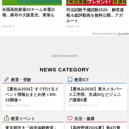
全国高校麻雀32チーム本選出
司法試験予備試験2026、解答速
場…麻布や大阪星光、東海も
報＆総評動画を無料公開…アガ
ルート
2026.8.5
2026.7.21
Recommended by
advertisement
NEWS CATEGORY
教育・受験
教育ICT
【夏休み2026】すぐ行けるイ
【夏休み2026】東大メタバー
ベント情報おまとめ便＜8/9-
ス工学部、生成AIなどジュニ
15開催＞
ア講座6選
2026.8.7 Fri 19:45
2026.7.30 Thu 11:15
教育イベント
生活・健康
東京都市大「科学体験教室」
【高校野球2026夏】第4日青