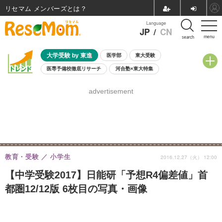
リセマム メンバーズ
Language
JP
/
CN
menu
search
大学受験 by 東進
医学部
東大受験
医専予備校徹底リサーチ
河合塾×東大特集
親子で考える大学選び
高校受験
中学受験
小学校受験
advertisement
共通テスト
夏休み
8月開催学校説明会・相談会
8月開催イベント・WS
全国公立高校 過去問
人気記事
自由研究教材（小学生向け）
自由研究教材（中学生向け）
ランキング
教育・受験
小学生
2016.12.27（火） 12:00
【中学受験2017】日能研「予想R4偏差値」首
都圏12/12版 6枚目の写真・画像