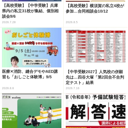
【高校受験】【中学受験】兵庫
【高校受験】横須賀の私立4校が
県内の私立31校が集結、個別相
参加…合同相談会10/12
談会9/6
2026.7.28
2026.8.5
医療✕消防、縫合デモやAED講
【中学受験2027】人気校の併願
習も「おしごと体験博」9/5
先は…四谷大塚「第2回合不合判
定テスト」結果
2026.8.6
2026.7.16