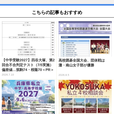
こちらの記事もおすすめ
【中学受験2027】四谷大塚、第2
高校囲碁全国大会、団体戦は
回合不合判定テスト（7/5実施）
灘・南山女子部が優勝
偏差値…筑駒74・桜蔭70＜PR＞
2026.7.10
2026.8.5