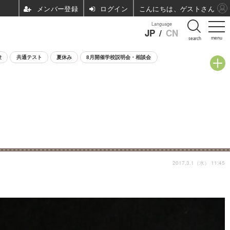
ログイン
こんにちは、ゲストさん
Language
JP
/
CN
menu
search
験
共通テスト
夏休み
8月開催学校説明会・相談会
2017.3.1（水） 11:45