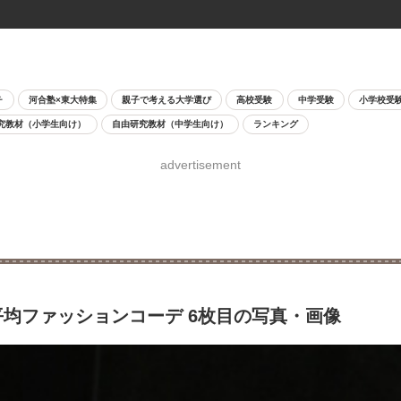
チ
河合塾×東大特集
親子で考える大学選び
高校受験
中学受験
小学校受
究教材（小学生向け）
自由研究教材（中学生向け）
ランキング
advertisement
平均ファッションコーデ 6枚目の写真・画像