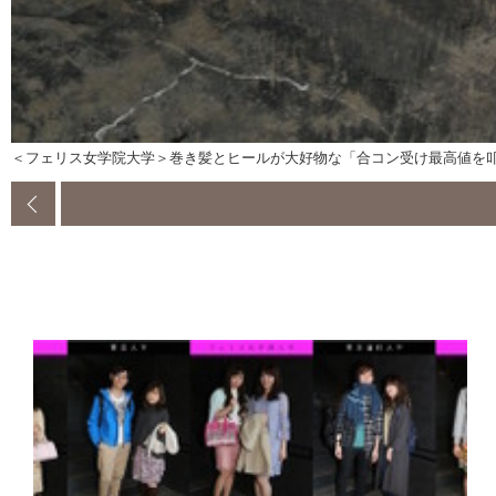
＜フェリス女学院大学＞巻き髪とヒールが大好物な「合コン受け最高値を