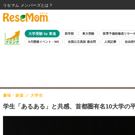
リセマム メンバーズ
大学受験 by 東進
医学部
東大受験
医専予備校徹底リサー
8月開催イベント・WS
全国公立高校 過去問
人気記事
自由研
趣味・娯楽
大学生
学生「あるある」と共感、首都圏有名10大学の