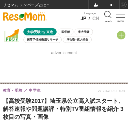
リセマム メンバーズ
Language
JP
/
CN
menu
search
大学受験 by 東進
医学部
東大受験
医専予備校徹底リサーチ
河合塾×東大特集
親子で考える大学選び
高校受験
中学受験
小学校受験
advertisement
共通テスト
夏休み
8月開催学校説明会・相談会
8月開催イベント・WS
全国公立高校 過去問
人気記事
自由研究教材（小学生向け）
自由研究教材（中学生向け）
ランキング
教育・受験
中学生
2017.3.2（木） 5:45
【高校受験2017】埼玉県公立高入試スタート、
解答速報や問題講評・特別TV番組情報を紹介 3
枚目の写真・画像