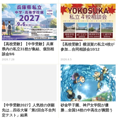
【高校受験】【中学受験】兵庫
【高校受験】横須賀の私立4校が
県内の私立31校が集結、個別相
参加…合同相談会10/12
談会9/6
2026.7.28
2026.8.5
【中学受験2027】人気校の併願
砂金甲子園、神戸女学院が優
先は…四谷大塚「第2回合不合判
勝…全国14校の中高生が腕競う
定テスト」結果