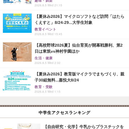
趣味・娯楽
2026.8.5 Wed 21:15
【夏休み2026】マイクロソフトなど訪問「はたら
くえすと」8/24-29...大学生対象
教育イベント
2026.8.5 Wed 15:45
【高校野球2026夏】仙台育英が開幕戦勝利、第2
日は東筑vs神村学園ほか
生活・健康
2026.8.5 Wed 2:32
【夏休み2026】教育版マイクラでまちづくり、親
子30組無料...嘉悦大8/24
教育・受験
2026.8.5 Wed 1:15
中学生アクセスランキング
【自由研究・化学】牛乳からプラスチックを