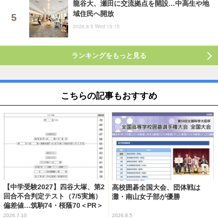
龍谷大、瀬田に交流拠点を開設…中高生や地
域住民へ開放
2026.8.5 Wed 15:15
ランキングをもっと見る
こちらの記事もおすすめ
【中学受験2027】四谷大塚、第2
高校囲碁全国大会、団体戦は
回合不合判定テスト（7/5実施）
灘・南山女子部が優勝
偏差値…筑駒74・桜蔭70＜PR＞
2026.7.10
2026.8.5