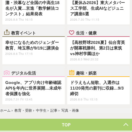
灘・渋幕など全国の中高生18
【夏休み2026】東大メタバー
名が入賞…京進「数学解法コ
ス工学部、生成AIなどジュニ
ンテスト」結果発表
ア講座6選
2026.8.6 Thu 16:15
2026.7.30 Thu 11:15
教育イベント
生活・健康
幸せになるためのジェンダー
【高校野球2026夏】仙台育英
教育、埼玉県が9/19に講演会
が開幕戦勝利、第2日は東筑
vs神村学園ほか
2026.8.6 Thu 17:15
2026.8.5 Wed 20:32
デジタル生活
趣味・娯楽
Google、アプリ向け年齢確認
ドラえもん短歌、入選作は
APIを年内に世界展開…未成年
11/20発売の新刊に収録…9/3
者保護を強化
締切
2026.7.31 Fri 13:45
2026.8.6 Thu 15:15
ホーム
›
教育・受験
›
中学生
›
記事
›
写真・画像
TOP