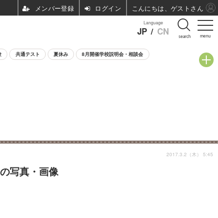
ログイン
こんにちは、ゲストさん
Language
JP
/
CN
menu
search
験
共通テスト
夏休み
8月開催学校説明会・相談会
2017.3.2（木） 5:45
目の写真・画像