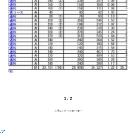
1
/
2
advertisement
ニア