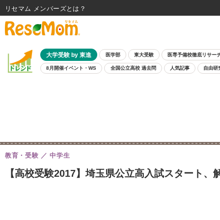
リセマム メンバーズ
大学受験 by 東進
医学部
東大受験
医専予備校徹底リサー
8月開催イベント・WS
全国公立高校 過去問
人気記事
自由研
教育・受験
中学生
【高校受験2017】埼玉県公立高入試スタート、