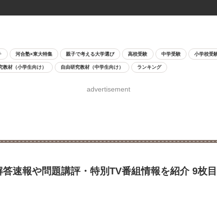
チ
河合塾×東大特集
親子で考える大学選び
高校受験
中学受験
小学校受
究教材（小学生向け）
自由研究教材（中学生向け）
ランキング
advertisement
解答速報や問題講評・特別TV番組情報を紹介 9枚