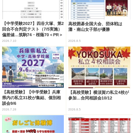
【中学受験2027】四谷大塚、第2
高校囲碁全国大会、団体戦は
回合不合判定テスト（7/5実施）
灘・南山女子部が優勝
偏差値…筑駒74・桜蔭70＜PR＞
2026.7.10
2026.8.5
【高校受験】【中学受験】兵庫
【高校受験】横須賀の私立4校が
県内の私立31校が集結、個別相
参加…合同相談会10/12
談会9/6
2026.7.28
2026.8.5