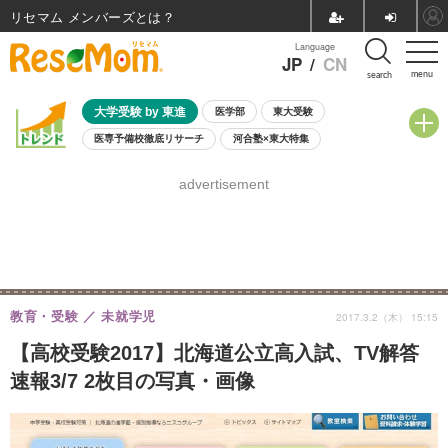
リセマム メンバーズ
Language
JP
/
CN
menu
search
大学受験 by 東進
医学部
東大受験
医専予備校徹底リサーチ
河合塾×東大特集
親子で考える大学選び
高校受験
中学受験
小学校受験
advertisement
共通テスト
夏休み
8月開催学校説明会・相談会
8月開催イベント・WS
全国公立高校 過去問
人気記事
自由研究教材（小学生向け）
自由研究教材（中学生向け）
ランキング
教育・受験
未就学児
2017.3.2（木） 15:15
【高校受験2017】北海道公立高入試、TV解答
速報3/7 2枚目の写真・画像