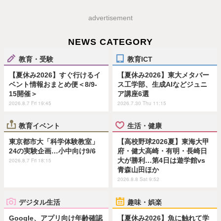
advertisement
NEWS CATEGORY
教育・受験
教育ICT
【夏休み2026】すぐ行けるイ
【夏休み2026】東大メタバー
ベント情報おまとめ便＜8/9-
ス工学部、生成AIなどジュニ
15開催＞
ア講座6選
2026.8.7 Fri 19:45
2026.7.30 Thu 11:15
教育イベント
生活・健康
東京都市大「科学体験教室」
【高校野球2026夏】東海大甲
24の実験企画…小中向け9/6
府・健大高崎・有明・長崎日
大が勝利…第4日は遊学館vs
2026.8.7 Fri 18:15
青森山田ほか
2026.8.8 Sat 9:52
デジタル生活
趣味・娯楽
Google、アプリ向け年齢確認
【夏休み2026】魚に触れて学