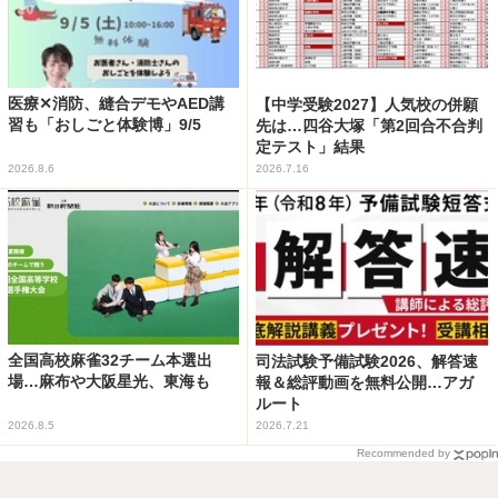
医療✕消防、縫合デモやAED講
【中学受験2027】人気校の併願
習も「おしごと体験博」9/5
先は…四谷大塚「第2回合不合判
定テスト」結果
2026.8.6
2026.7.16
全国高校麻雀32チーム本選出
司法試験予備試験2026、解答速
場…麻布や大阪星光、東海も
報＆総評動画を無料公開…アガ
ルート
2026.8.5
2026.7.21
Recommended by