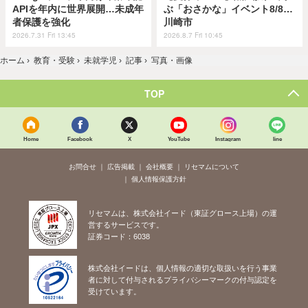
APIを年内に世界展開…未成年
ぶ「おさかな」イベント8/8…
者保護を強化
川崎市
2026.7.31 Fri 13:45
2026.8.7 Fri 10:45
ホーム
›
教育・受験
›
未就学児
›
記事
›
写真・画像
TOP
Home
Facebook
X
YouTube
Instagram
line
お問合せ
広告掲載
会社概要
リセマムについて
個人情報保護方針
リセマムは、株式会社イード（東証グロース上場）の運
営するサービスです。
証券コード：6038
株式会社イードは、個人情報の適切な取扱いを行う事業
者に対して付与されるプライバシーマークの付与認定を
受けています。