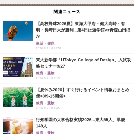
関連ニュース
【高校野球2026夏】東海大甲府・健大高崎・有
明・長崎日大が勝利...第4日は遊学館vs青森山田ほ
か
生活・健康
2026.8.7 Fri 15:52
東大新学部「UTokyo College of Design」入試攻
略セミナー9/27
教育・受験
2026.8.7 Fri 1:15
【夏休み2026】すぐ行けるイベント情報おまとめ
便<8/9-15開催>
教育・受験
2026.8.7 Fri 1:45
行知学園の大学合格実績2026...東大55人、早慶
149人
教育・受験