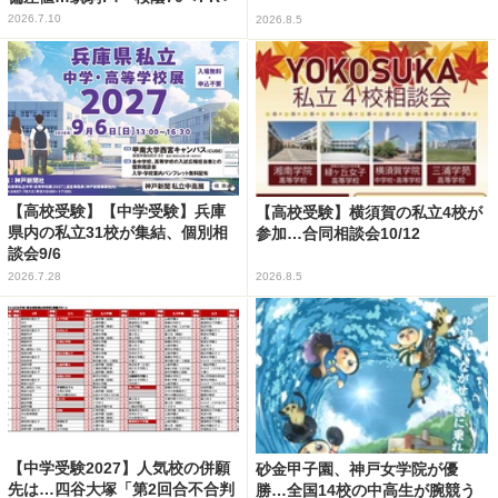
2026.7.10
2026.8.5
【高校受験】【中学受験】兵庫
【高校受験】横須賀の私立4校が
県内の私立31校が集結、個別相
参加…合同相談会10/12
談会9/6
2026.7.28
2026.8.5
【中学受験2027】人気校の併願
砂金甲子園、神戸女学院が優
先は…四谷大塚「第2回合不合判
勝…全国14校の中高生が腕競う