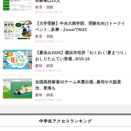
部募集は22人
教育・受験
2026.8.4 Tue 22:15
【大学受験】中央大商学部、受験生向けトークイ
ベント...多摩・Zoomで8/22
教育・受験
2026.8.5 Wed 16:15
【夏休み2026】横浜市役所「わくわく!夏まつり」
おしりたんてい登場...8/15-16
趣味・娯楽
2026.8.5 Wed 0:15
全国高校麻雀32チーム本選出場...麻布や大阪星
光、東海も
趣味・娯楽
2026.8.5 Wed 1:45
中学生アクセスランキング