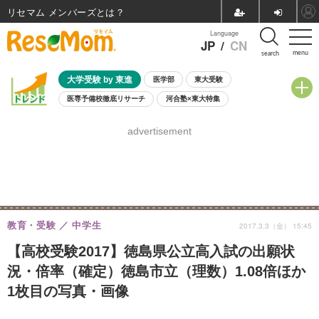
リセマム メンバーズ
Language
JP
/
CN
menu
search
大学受験 by 東進
医学部
東大受験
医専予備校徹底リサーチ
河合塾×東大特集
親子で考える大学選び
高校受験
中学受験
小学校受験
advertisement
共通テスト
夏休み
8月開催学校説明会・相談会
8月開催イベント・WS
全国公立高校 過去問
人気記事
自由研究教材（小学生向け）
自由研究教材（中学生向け）
ランキング
教育・受験
中学生
2017.3.3（金） 15:45
【高校受験2017】徳島県公立高入試の出願状
況・倍率（確定）徳島市立（理数）1.08倍ほか
1枚目の写真・画像