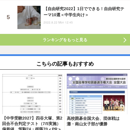
【自由研究2022】1日でできる！自由研究テ
ーマ10選＜中学生向け＞
2022.8.22 Mon 12:45
ランキングをもっと見る
こちらの記事もおすすめ
【中学受験2027】四谷大塚、第2
高校囲碁全国大会、団体戦は
回合不合判定テスト（7/5実施）
灘・南山女子部が優勝
偏差値…筑駒74・桜蔭70＜PR＞