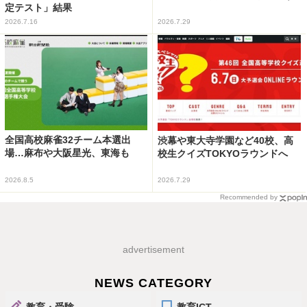
定テスト」結果
2026.7.16
2026.7.29
全国高校麻雀32チーム本選出
渋幕や東大寺学園など40校、高
場…麻布や大阪星光、東海も
校生クイズTOKYOラウンドへ
2026.8.5
2026.7.29
Recommended by
advertisement
NEWS CATEGORY
教育・受験
教育ICT