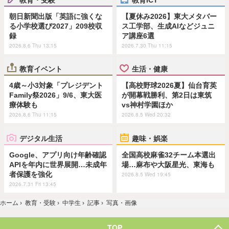
朝日新聞出版「英語に強くな
【夏休み2026】東大メタバー
る小学校選び2027」209校収
ス工学部、生成AIなどジュニ
録
ア講座6選
2026.8.6 Thu 13:15
2026.7.30 Thu 11:15
教育イベント
生活・健康
4歳～小3対象「プレジデント
【高校野球2026夏】仙台育英
Family祭2026」9/6、東大医
が開幕戦勝利、第2日は東筑
療体験も
vs神村学園ほか
2026.8.6 Thu 11:15
2026.8.5 Wed 20:32
デジタル生活
趣味・娯楽
Google、アプリ向け年齢確認
全国高校麻雀32チーム本選出
APIを年内に世界展開…未成年
場…麻布や大阪星光、東海も
者保護を強化
2026.8.5 Wed 19:45
2026.7.31 Fri 13:45
ホーム
›
教育・受験
›
中学生
›
記事
›
写真・画像
TOP