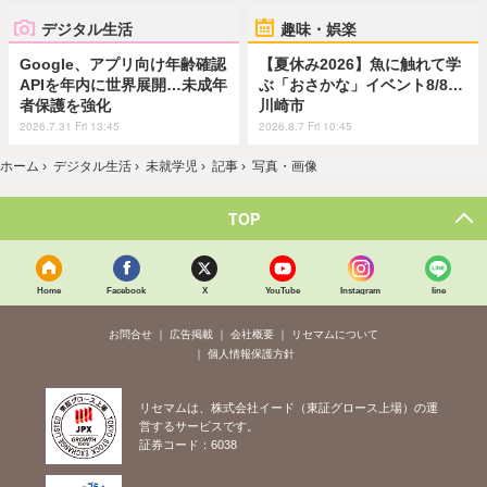
デジタル生活
趣味・娯楽
Google、アプリ向け年齢確認
【夏休み2026】魚に触れて学
APIを年内に世界展開…未成年
ぶ「おさかな」イベント8/8…
者保護を強化
川崎市
2026.7.31 Fri 13:45
2026.8.7 Fri 10:45
ホーム
›
デジタル生活
›
未就学児
›
記事
›
写真・画像
TOP
Home
Facebook
X
YouTube
Instagram
line
お問合せ
広告掲載
会社概要
リセマムについて
個人情報保護方針
リセマムは、株式会社イード（東証グロース上場）の運
営するサービスです。
証券コード：6038