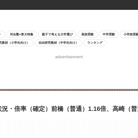
チ
河合塾×東大特集
親子で考える大学選び
高校受験
中学受験
小学校受
究教材（小学生向け）
自由研究教材（中学生向け）
ランキング
advertisement
況・倍率（確定）前橋（普通）1.16倍、高崎（普通