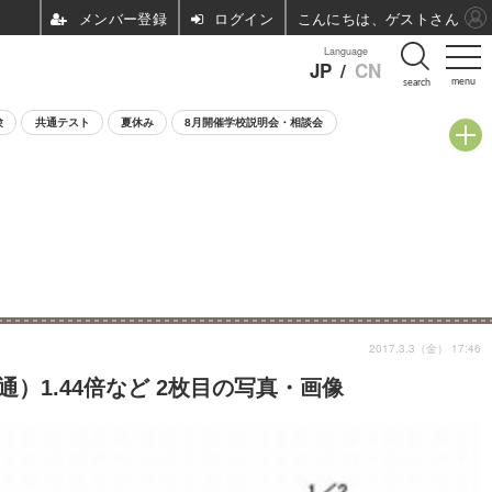
ログイン
こんにちは、ゲストさん
Language
JP
/
CN
menu
search
験
共通テスト
夏休み
8月開催学校説明会・相談会
2017.3.3（金） 17:46
）1.44倍など 2枚目の写真・画像