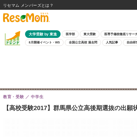
リセマム メンバーズ
大学受験 by 東進
医学部
東大受験
医専予備校徹底リサー
8月開催イベント・WS
全国公立高校 過去問
人気記事
自由研
教育・受験
中学生
【高校受験2017】群馬県公立高後期選抜の出願状