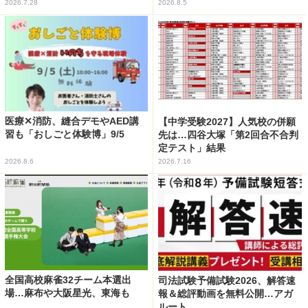
2026.7.28
2026.8.5
医療✕消防、縫合デモやAED講
【中学受験2027】人気校の併願
習も「おしごと体験博」9/5
先は…四谷大塚「第2回合不合判
定テスト」結果
2026.8.6
2026.7.16
全国高校麻雀32チーム本選出
司法試験予備試験2026、解答速
場…麻布や大阪星光、東海も
報＆総評動画を無料公開…アガ
ルート