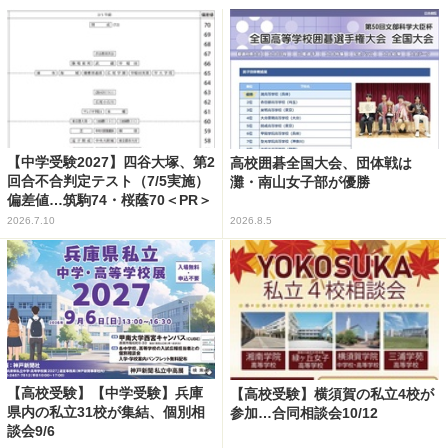
【中学受験2027】四谷大塚、第2
高校囲碁全国大会、団体戦は
回合不合判定テスト（7/5実施）
灘・南山女子部が優勝
偏差値…筑駒74・桜蔭70＜PR＞
2026.7.10
2026.8.5
【高校受験】【中学受験】兵庫
【高校受験】横須賀の私立4校が
県内の私立31校が集結、個別相
参加…合同相談会10/12
談会9/6