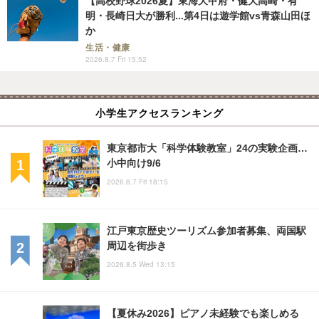
【高校野球2026夏】東海大甲府・健大高崎・有
明・長崎日大が勝利...第4日は遊学館vs青森山田ほ
か
生活・健康
2026.8.7 Fri 15:52
小学生アクセスランキング
東京都市大「科学体験教室」24の実験企画…
小中向け9/6
2026.8.7 Fri 18:15
江戸東京歴史ツーリズム参加者募集、両国駅
周辺を街歩き
2026.8.5 Wed 13:15
【夏休み2026】ピアノ未経験でも楽しめる