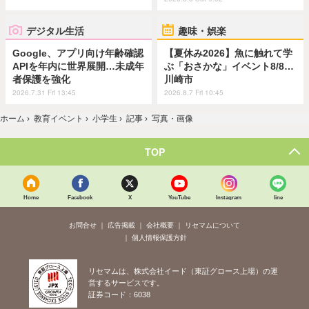
デジタル生活
趣味・娯楽
Google、アプリ向け年齢確認
【夏休み2026】魚に触れて学
APIを年内に世界展開…未成年
ぶ「おさかな」イベント8/8…
者保護を強化
川崎市
2026.7.31 Fri 13:45
2026.8.7 Fri 10:45
ホーム
›
教育イベント
›
小学生
›
記事
›
写真・画像
TOP
Home
Facebook
X
YouTube
Instagram
line
お問合せ
広告掲載
会社概要
リセマムについて
個人情報保護方針
リセマムは、株式会社イード（東証グロース上場）の運
営するサービスです。
証券コード：6038