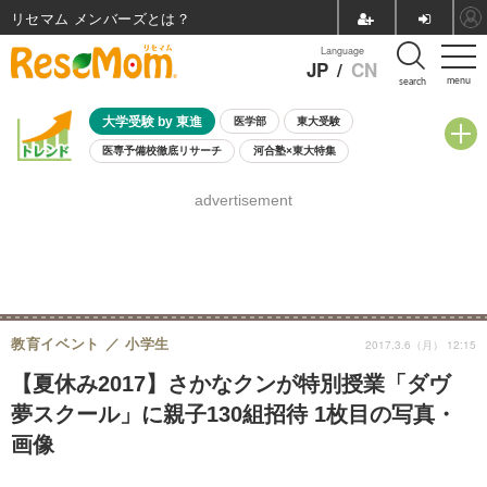
リセマム メンバーズ
Language
JP
/
CN
menu
search
大学受験 by 東進
医学部
東大受験
医専予備校徹底リサーチ
河合塾×東大特集
親子で考える大学選び
高校受験
中学受験
小学校受験
advertisement
共通テスト
夏休み
8月開催学校説明会・相談会
8月開催イベント・WS
全国公立高校 過去問
人気記事
自由研究教材（小学生向け）
自由研究教材（中学生向け）
ランキング
教育イベント
小学生
2017.3.6（月） 12:15
【夏休み2017】さかなクンが特別授業「ダヴ
夢スクール」に親子130組招待 1枚目の写真・
画像