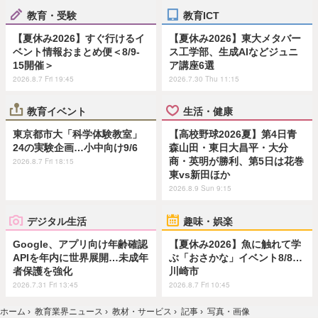
教育・受験
教育ICT
【夏休み2026】すぐ行けるイ
【夏休み2026】東大メタバー
ベント情報おまとめ便＜8/9-
ス工学部、生成AIなどジュニ
15開催＞
ア講座6選
2026.8.7 Fri 19:45
2026.7.30 Thu 11:15
教育イベント
生活・健康
東京都市大「科学体験教室」
【高校野球2026夏】第4日青
24の実験企画…小中向け9/6
森山田・東日大昌平・大分
商・英明が勝利、第5日は花巻
2026.8.7 Fri 18:15
東vs新田ほか
2026.8.9 Sun 9:15
デジタル生活
趣味・娯楽
Google、アプリ向け年齢確認
【夏休み2026】魚に触れて学
APIを年内に世界展開…未成年
ぶ「おさかな」イベント8/8…
者保護を強化
川崎市
2026.7.31 Fri 13:45
2026.8.7 Fri 10:45
ホーム
›
教育業界ニュース
›
教材・サービス
›
記事
›
写真・画像