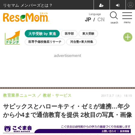
リセマム メンバーズ
Language
JP
/
CN
menu
search
大学受験 by 東進
医学部
東大受験
医専予備校徹底リサーチ
河合塾×東大特集
親子で考える大学選び
高校受験
中学受験
小学校受験
advertisement
共通テスト
夏休み
8月開催学校説明会・相談会
8月開催イベント・WS
全国公立高校 過去問
人気記事
自由研究教材（小学生向け）
自由研究教材（中学生向け）
ランキング
教育業界ニュース
教材・サービス
2017.3.7（火） 18:15
サピックスとハローキティ・ゼミが連携…年少
から小4まで通信教育を提供 2枚目の写真・画像