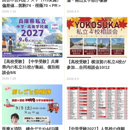
回合不合判定テスト（7/5実施）
灘・南山女子部が優勝
偏差値…筑駒74・桜蔭70＜PR＞
2026.7.10
2026.8.5
【高校受験】【中学受験】兵庫
【高校受験】横須賀の私立4校が
県内の私立31校が集結、個別相
参加…合同相談会10/12
談会9/6
2026.7.28
2026.8.5
医療✕消防、縫合デモやAED講
【中学受験2027】人気校の併願