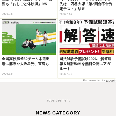
習も「おしごと体験博」9/5
先は…四谷大塚「第2回合不合判
定テスト」結果
2026.8.6
2026.7.16
全国高校麻雀32チーム本選出
司法試験予備試験2026、解答速
場…麻布や大阪星光、東海も
報＆総評動画を無料公開…アガ
ルート
2026.8.5
2026.7.21
Recommended by
advertisement
NEWS CATEGORY