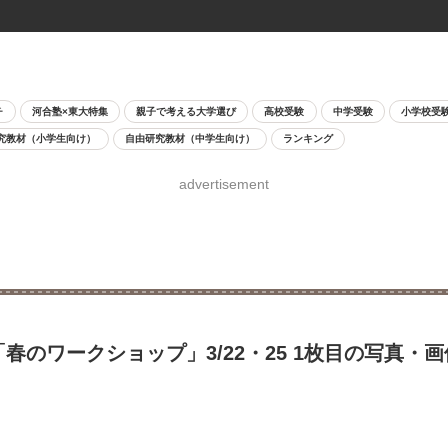
チ
河合塾×東大特集
親子で考える大学選び
高校受験
中学受験
小学校受
究教材（小学生向け）
自由研究教材（中学生向け）
ランキング
advertisement
春のワークショップ」3/22・25 1枚目の写真・画