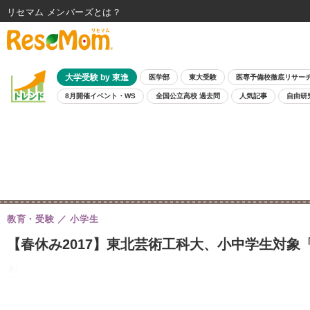
リセマム メンバーズ
大学受験 by 東進
医学部
東大受験
医専予備校徹底リサー
8月開催イベント・WS
全国公立高校 過去問
人気記事
自由研
教育・受験
小学生
【春休み2017】東北芸術工科大、小中学生対象「