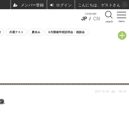
ログイン
こんにちは、ゲストさん
Language
JP
/
CN
menu
search
験
共通テスト
夏休み
8月開催学校説明会・相談会
2017.3.10（金） 16:15
像