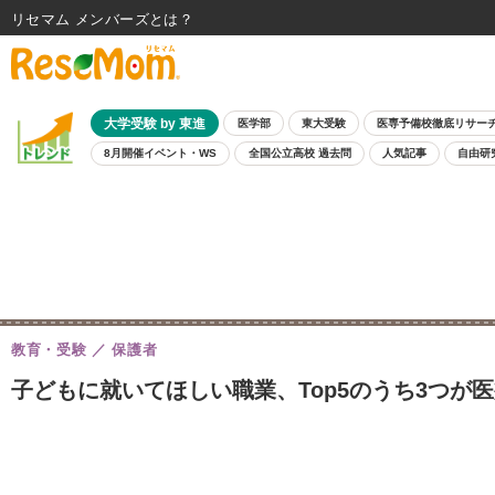
リセマム メンバーズ
大学受験 by 東進
医学部
東大受験
医専予備校徹底リサー
8月開催イベント・WS
全国公立高校 過去問
人気記事
自由研
教育・受験
保護者
子どもに就いてほしい職業、Top5のうち3つが医