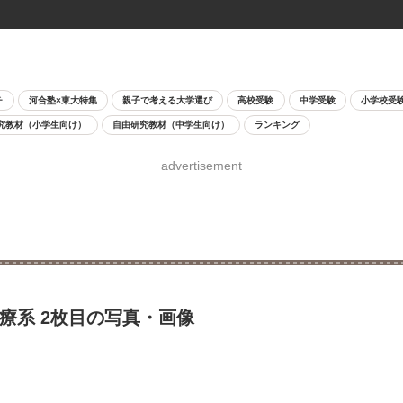
チ
河合塾×東大特集
親子で考える大学選び
高校受験
中学受験
小学校受
究教材（小学生向け）
自由研究教材（中学生向け）
ランキング
advertisement
療系 2枚目の写真・画像