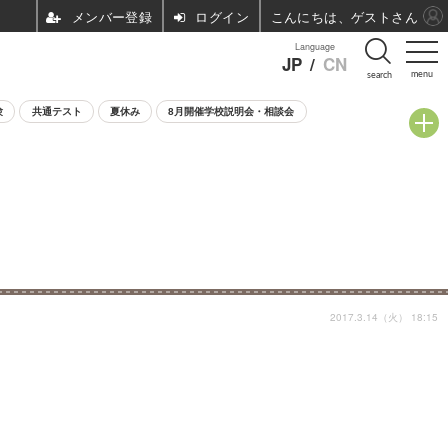
ログイン
こんにちは、ゲストさん
Language
JP
/
CN
menu
search
験
共通テスト
夏休み
8月開催学校説明会・相談会
2017.3.14（火） 18:15