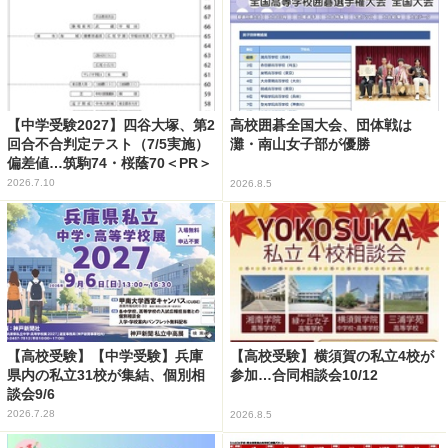
【中学受験2027】四谷大塚、第2
高校囲碁全国大会、団体戦は
回合不合判定テスト（7/5実施）
灘・南山女子部が優勝
偏差値…筑駒74・桜蔭70＜PR＞
2026.7.10
2026.8.5
【高校受験】【中学受験】兵庫
【高校受験】横須賀の私立4校が
県内の私立31校が集結、個別相
参加…合同相談会10/12
談会9/6
2026.7.28
2026.8.5