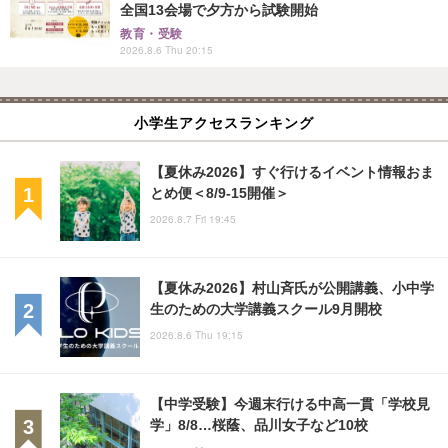
全国13会場で夕方から試験開始
教育・受験
2026.8.6 Thu 20:15
小学生アクセスランキング
【夏休み2026】すぐ行けるイベント情報おま
とめ便＜8/9-15開催＞
2026.8.7 Fri 19:45
【夏休み2026】村山斉氏が公開講義、小中学
生のための大学講義スクール9月開校
2026.8.6 Thu 19:15
【中学受験】今週末行ける中高一貫「学校見
学」8/8…桜蔭、品川女子など10校