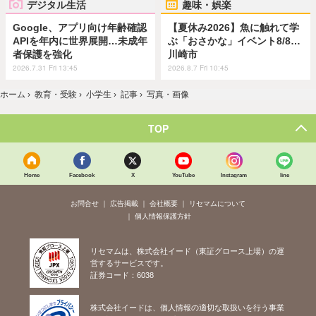
デジタル生活
趣味・娯楽
Google、アプリ向け年齢確認
【夏休み2026】魚に触れて学
APIを年内に世界展開…未成年
ぶ「おさかな」イベント8/8…
者保護を強化
川崎市
2026.7.31 Fri 13:45
2026.8.7 Fri 10:45
ホーム
›
教育・受験
›
小学生
›
記事
›
写真・画像
TOP
Home
Facebook
X
YouTube
Instagram
line
お問合せ
広告掲載
会社概要
リセマムについて
個人情報保護方針
リセマムは、株式会社イード（東証グロース上場）の運
営するサービスです。
証券コード：6038
株式会社イードは、個人情報の適切な取扱いを行う事業