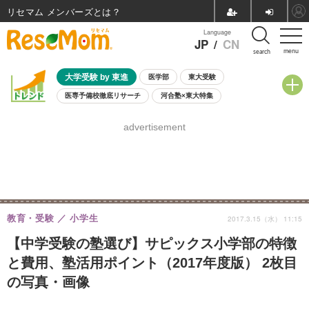
リセマム メンバーズ
Language
JP
/
CN
menu
search
大学受験 by 東進
医学部
東大受験
医専予備校徹底リサーチ
河合塾×東大特集
親子で考える大学選び
高校受験
中学受験
小学校受験
advertisement
共通テスト
夏休み
8月開催学校説明会・相談会
8月開催イベント・WS
全国公立高校 過去問
人気記事
自由研究教材（小学生向け）
自由研究教材（中学生向け）
ランキング
教育・受験
小学生
2017.3.15（水） 11:15
【中学受験の塾選び】サピックス小学部の特徴
と費用、塾活用ポイント（2017年度版） 2枚目
の写真・画像