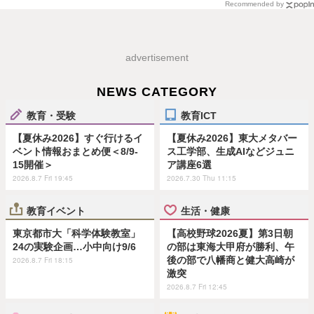
Recommended by
advertisement
NEWS CATEGORY
教育・受験
教育ICT
【夏休み2026】すぐ行けるイ
【夏休み2026】東大メタバー
ベント情報おまとめ便＜8/9-
ス工学部、生成AIなどジュニ
15開催＞
ア講座6選
2026.8.7 Fri 19:45
2026.7.30 Thu 11:15
教育イベント
生活・健康
東京都市大「科学体験教室」
【高校野球2026夏】第3日朝
24の実験企画…小中向け9/6
の部は東海大甲府が勝利、午
後の部で八幡商と健大高崎が
2026.8.7 Fri 18:15
激突
2026.8.7 Fri 12:45