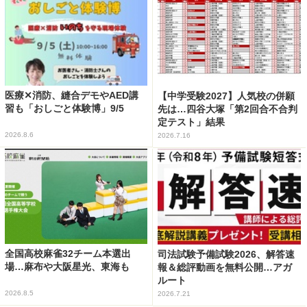
医療✕消防、縫合デモやAED講
【中学受験2027】人気校の併願
習も「おしごと体験博」9/5
先は…四谷大塚「第2回合不合判
定テスト」結果
2026.8.6
2026.7.16
全国高校麻雀32チーム本選出
司法試験予備試験2026、解答速
場…麻布や大阪星光、東海も
報＆総評動画を無料公開…アガ
ルート
2026.8.5
2026.7.21