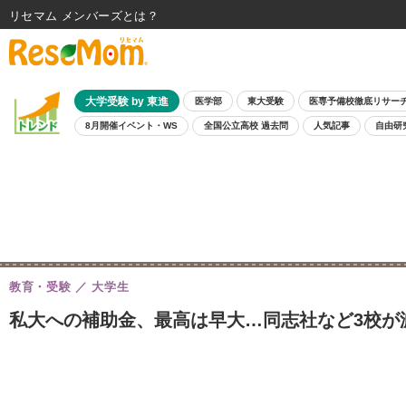
リセマム メンバーズ
大学受験 by 東進
医学部
東大受験
医専予備校徹底リサー
8月開催イベント・WS
全国公立高校 過去問
人気記事
自由研
教育・受験
大学生
私大への補助金、最高は早大…同志社など3校が