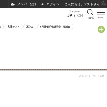
ログイン
こんにちは、ゲストさん
Language
JP
/
CN
menu
search
験
共通テスト
夏休み
8月開催学校説明会・相談会
2017.3.15（水） 12:45