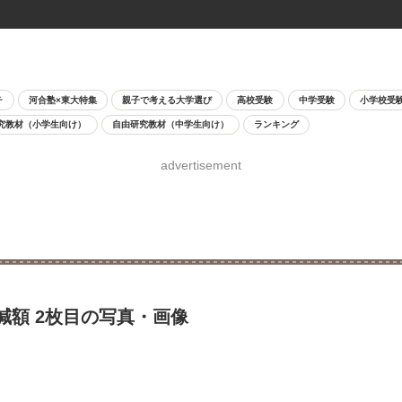
チ
河合塾×東大特集
親子で考える大学選び
高校受験
中学受験
小学校受
究教材（小学生向け）
自由研究教材（中学生向け）
ランキング
advertisement
減額 2枚目の写真・画像