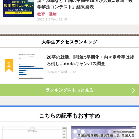
灘・渋幕など全国の中高生18名が入賞...京進「数
学解法コンテスト」結果発表
教育・受験
2026.8.5 Wed 22:15
大学生アクセスランキング
28卒の就活、開始は早期化・内々定希望は後
ろ倒し…dodaキャンパス調査
2026.8.5 Wed 10:15
ランキングをもっと見る
こちらの記事もおすすめ