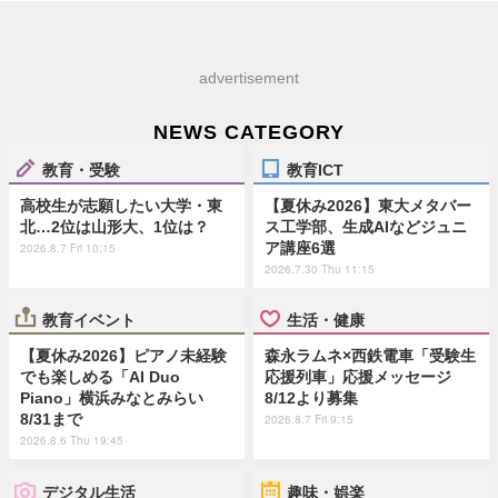
advertisement
NEWS CATEGORY
教育・受験
教育ICT
高校生が志願したい大学・東
【夏休み2026】東大メタバー
北…2位は山形大、1位は？
ス工学部、生成AIなどジュニ
ア講座6選
2026.8.7 Fri 10:15
2026.7.30 Thu 11:15
教育イベント
生活・健康
【夏休み2026】ピアノ未経験
森永ラムネ×西鉄電車「受験生
でも楽しめる「AI Duo
応援列車」応援メッセージ
Piano」横浜みなとみらい
8/12より募集
8/31まで
2026.8.7 Fri 9:15
2026.8.6 Thu 19:45
デジタル生活
趣味・娯楽