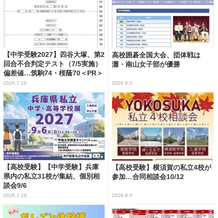
【中学受験2027】四谷大塚、第2
高校囲碁全国大会、団体戦は
回合不合判定テスト（7/5実施）
灘・南山女子部が優勝
偏差値…筑駒74・桜蔭70＜PR＞
2026.7.10
2026.8.5
【高校受験】【中学受験】兵庫
【高校受験】横須賀の私立4校が
県内の私立31校が集結、個別相
参加…合同相談会10/12
談会9/6
2026.7.28
2026.8.5