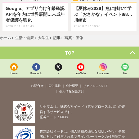
Google、アプリ向け年齢確認
【夏休み2026】魚に触れて学
APIを年内に世界展開…未成年
ぶ「おさかな」イベント8/8…
者保護を強化
川崎市
2026.7.31 Fri 13:45
2026.8.7 Fri 10:45
ホーム
›
生活・健康
›
大学生
›
記事
›
写真・画像
TOP
Home
Facebook
X
YouTube
Instagram
line
お問合せ
広告掲載
会社概要
リセマムについて
個人情報保護方針
リセマムは、株式会社イード（東証グロース上場）の運
営するサービスです。
証券コード：6038
株式会社イードは、個人情報の適切な取扱いを行う事業
者に対して付与されるプライバシーマークの付与認定を