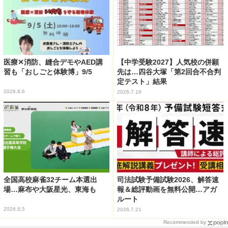
医療✕消防、縫合デモやAED講
【中学受験2027】人気校の併願
習も「おしごと体験博」9/5
先は…四谷大塚「第2回合不合判
定テスト」結果
2026.8.6
2026.7.16
全国高校麻雀32チーム本選出
司法試験予備試験2026、解答速
場…麻布や大阪星光、東海も
報＆総評動画を無料公開…アガ
ルート
2026.8.5
2026.7.21
Recommended by