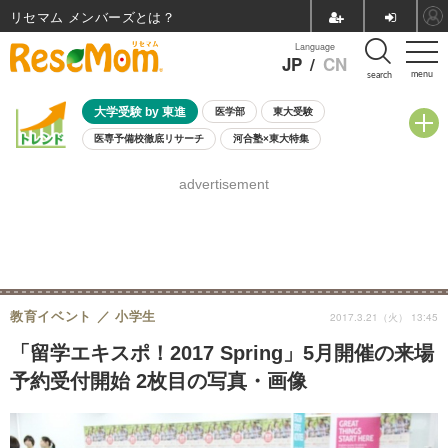
リセマム メンバーズ
Language
JP
/
CN
menu
search
大学受験 by 東進
医学部
東大受験
医専予備校徹底リサーチ
河合塾×東大特集
親子で考える大学選び
高校受験
中学受験
小学校受験
advertisement
共通テスト
夏休み
8月開催学校説明会・相談会
8月開催イベント・WS
全国公立高校 過去問
人気記事
自由研究教材（小学生向け）
自由研究教材（中学生向け）
ランキング
教育イベント
小学生
2017.3.21（火） 13:45
「留学エキスポ！2017 Spring」5月開催の来場
予約受付開始 2枚目の写真・画像