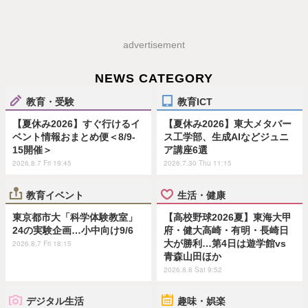
advertisement
NEWS CATEGORY
教育・受験
教育ICT
【夏休み2026】すぐ行けるイ
【夏休み2026】東大メタバー
ベント情報おまとめ便＜8/9-
ス工学部、生成AIなどジュニ
15開催＞
ア講座6選
2026.8.7 Fri 19:45
2026.7.30 Thu 11:15
教育イベント
生活・健康
東京都市大「科学体験教室」
【高校野球2026夏】東海大甲
24の実験企画…小中向け9/6
府・健大高崎・有明・長崎日
大が勝利…第4日は遊学館vs
2026.8.7 Fri 18:15
青森山田ほか
2026.8.8 Sat 9:52
デジタル生活
趣味・娯楽