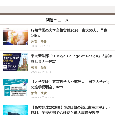
関連ニュース
行知学園の大学合格実績2026...東大55人、早慶
149人
教育・受験
2026.8.7 Fri 0:45
東大新学部「UTokyo College of Design」入試攻
略セミナー9/27
教育・受験
2026.8.7 Fri 1:15
【大学受験】東京科学大や筑波大「国立大学だけ
の進学説明会」8/29
教育・受験
2026.8.6 Thu 23:15
【高校野球2026夏】第3日朝の部は東海大甲府が
勝利、午後の部で八幡商と健大高崎が激突