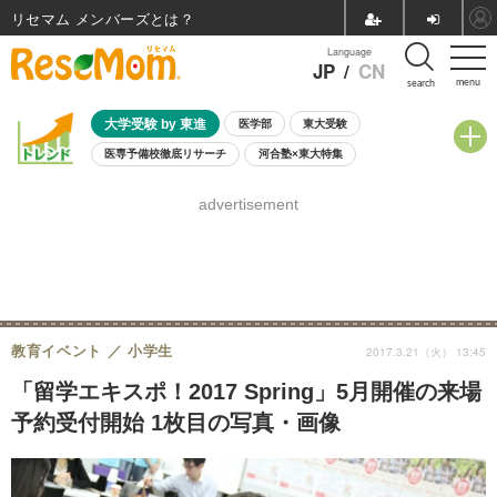
リセマム メンバーズ
Language
JP
/
CN
menu
search
大学受験 by 東進
医学部
東大受験
医専予備校徹底リサーチ
河合塾×東大特集
親子で考える大学選び
高校受験
中学受験
小学校受験
advertisement
共通テスト
夏休み
8月開催学校説明会・相談会
8月開催イベント・WS
全国公立高校 過去問
人気記事
自由研究教材（小学生向け）
自由研究教材（中学生向け）
ランキング
教育イベント
小学生
2017.3.21（火） 13:45
「留学エキスポ！2017 Spring」5月開催の来場
予約受付開始 1枚目の写真・画像