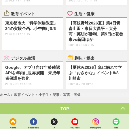
2026.8.7 Fri 19:45
2026.7.30 Thu 11:15
教育イベント
生活・健康
東京都市大「科学体験教室」
【高校野球2026夏】第4日青
24の実験企画…小中向け9/6
森山田・東日大昌平・大分
商・英明が勝利、第5日は花巻
2026.8.7 Fri 18:15
東vs新田ほか
2026.8.9 Sun 9:15
デジタル生活
趣味・娯楽
Google、アプリ向け年齢確認
【夏休み2026】魚に触れて学
APIを年内に世界展開…未成年
ぶ「おさかな」イベント8/8…
者保護を強化
川崎市
2026.7.31 Fri 13:45
2026.8.7 Fri 10:45
ホーム
›
教育イベント
›
小学生
›
記事
›
写真・画像
TOP
Home
Facebook
X
YouTube
Instagram
line