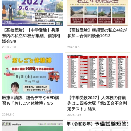
【高校受験】【中学受験】兵庫
【高校受験】横須賀の私立4校が
県内の私立31校が集結、個別相
参加…合同相談会10/12
談会9/6
2026.7.28
2026.8.5
医療✕消防、縫合デモやAED講
【中学受験2027】人気校の併願
習も「おしごと体験博」9/5
先は…四谷大塚「第2回合不合判
定テスト」結果
2026.8.6
2026.7.16