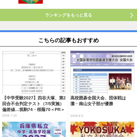
ランキングをもっと見る
こちらの記事もおすすめ
【中学受験2027】四谷大塚、第2
高校囲碁全国大会、団体戦は
回合不合判定テスト（7/5実施）
灘・南山女子部が優勝
偏差値…筑駒74・桜蔭70＜PR＞
2026.7.10
2026.8.5