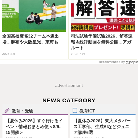
全国高校麻雀32チーム本選出
司法試験予備試験2026、解答速
場…麻布や大阪星光、東海も
報＆総評動画を無料公開…アガ
ルート
2026.8.5
2026.7.21
Recommended by
advertisement
NEWS CATEGORY
教育・受験
教育ICT
【夏休み2026】すぐ行けるイ
【夏休み2026】東大メタバー
ベント情報おまとめ便＜8/9-
ス工学部、生成AIなどジュニ
15開催＞
ア講座6選