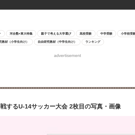
チ
河合塾×東大特集
親子で考える大学選び
高校受験
中学受験
小学校受
究教材（小学生向け）
自由研究教材（中学生向け）
ランキング
advertisement
戦するU-14サッカー大会 2枚目の写真・画像