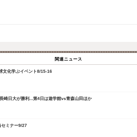
関連ニュース
化学ぶイベント8/15-16
崎日大が勝利...第4日は遊学館vs青森山田ほか
攻略セミナー9/27