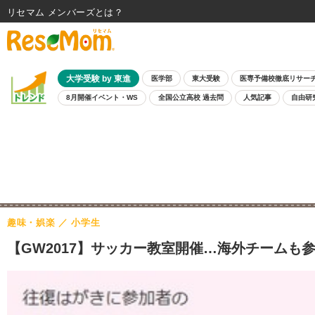
リセマム メンバーズ
大学受験 by 東進
医学部
東大受験
医専予備校徹底リサー
8月開催イベント・WS
全国公立高校 過去問
人気記事
自由研
趣味・娯楽
小学生
【GW2017】サッカー教室開催…海外チームも参