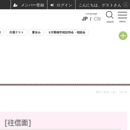
ログイン
こんにちは、ゲストさん
Language
JP
/
CN
menu
search
験
共通テスト
夏休み
8月開催学校説明会・相談会
2017.3.21（火） 14:15