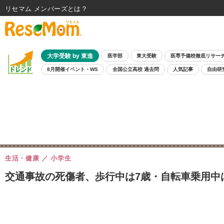
リセマム メンバーズ
大学受験 by 東進
医学部
東大受験
医専予備校徹底リサー
8月開催イベント・WS
全国公立高校 過去問
人気記事
自由研
生活・健康
小学生
交通事故の死傷者、歩行中は7歳・自転車乗用中は