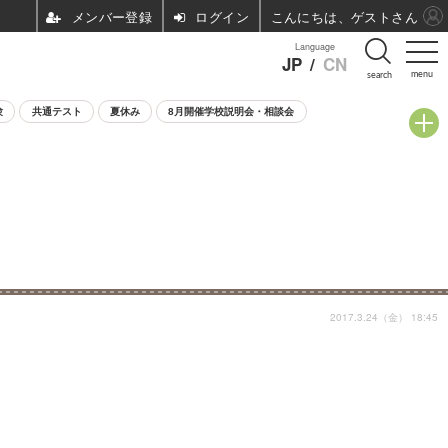
ログイン
こんにちは、ゲストさん
Language
JP
/
CN
menu
search
験
共通テスト
夏休み
8月開催学校説明会・相談会
2017.3.24（金） 18:45