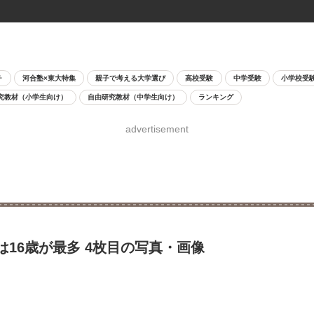
チ
河合塾×東大特集
親子で考える大学選び
高校受験
中学受験
小学校受
究教材（小学生向け）
自由研究教材（中学生向け）
ランキング
advertisement
16歳が最多 4枚目の写真・画像