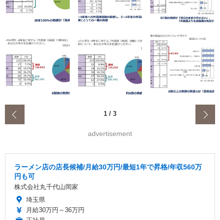
‹
1
/
3
advertisement
ラーメン店の店長候補/月給30万円/最短1年で昇格/年収560万
円も可
株式会社丸千代山岡家
埼玉県
月給30万円～36万円