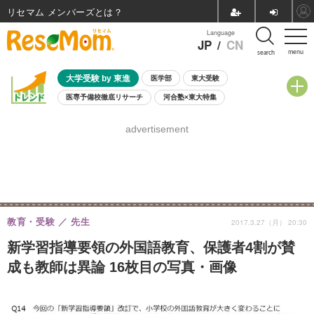
リセマム メンバーズ
Language
JP
/
CN
menu
search
大学受験 by 東進
医学部
東大受験
医専予備校徹底リサーチ
河合塾×東大特集
親子で考える大学選び
高校受験
中学受験
小学校受験
advertisement
共通テスト
夏休み
8月開催学校説明会・相談会
8月開催イベント・WS
全国公立高校 過去問
人気記事
自由研究教材（小学生向け）
自由研究教材（中学生向け）
ランキング
教育・受験
先生
2017.3.27（月） 20:30
新学習指導要領の外国語教育、保護者4割が賛
成も教師は異論 16枚目の写真・画像