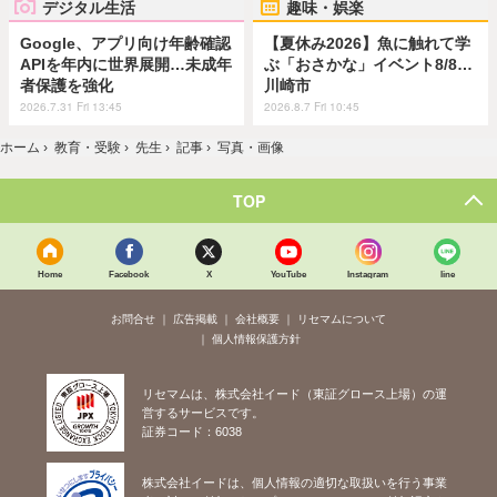
デジタル生活
趣味・娯楽
Google、アプリ向け年齢確認
【夏休み2026】魚に触れて学
APIを年内に世界展開…未成年
ぶ「おさかな」イベント8/8…
者保護を強化
川崎市
2026.7.31 Fri 13:45
2026.8.7 Fri 10:45
ホーム
›
教育・受験
›
先生
›
記事
›
写真・画像
TOP
Home
Facebook
X
YouTube
Instagram
line
お問合せ
広告掲載
会社概要
リセマムについて
個人情報保護方針
リセマムは、株式会社イード（東証グロース上場）の運
営するサービスです。
証券コード：6038
株式会社イードは、個人情報の適切な取扱いを行う事業