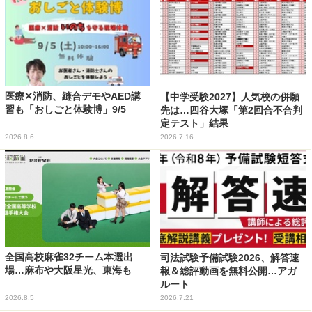
医療✕消防、縫合デモやAED講
【中学受験2027】人気校の併願
習も「おしごと体験博」9/5
先は…四谷大塚「第2回合不合判
定テスト」結果
2026.8.6
2026.7.16
全国高校麻雀32チーム本選出
司法試験予備試験2026、解答速
場…麻布や大阪星光、東海も
報＆総評動画を無料公開…アガ
ルート
2026.8.5
2026.7.21