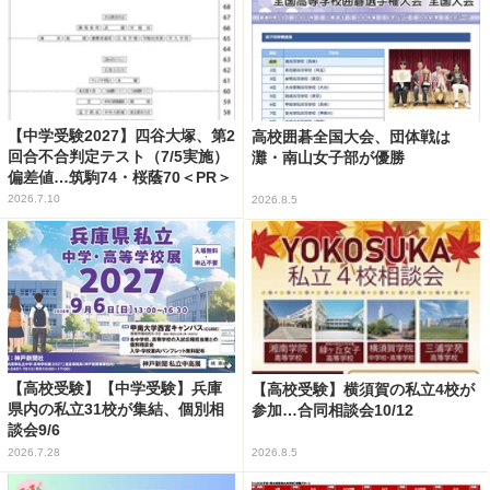
【中学受験2027】四谷大塚、第2
高校囲碁全国大会、団体戦は
回合不合判定テスト（7/5実施）
灘・南山女子部が優勝
偏差値…筑駒74・桜蔭70＜PR＞
2026.7.10
2026.8.5
【高校受験】【中学受験】兵庫
【高校受験】横須賀の私立4校が
県内の私立31校が集結、個別相
参加…合同相談会10/12
談会9/6
2026.7.28
2026.8.5