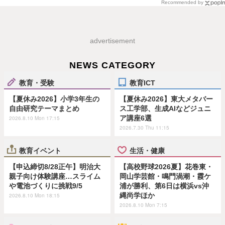
Recommended by
advertisement
NEWS CATEGORY
教育・受験
教育ICT
【夏休み2026】小学3年生の
【夏休み2026】東大メタバー
自由研究テーマまとめ
ス工学部、生成AIなどジュニ
ア講座6選
2026.8.10 Mon 17:15
2026.7.30 Thu 11:15
教育イベント
生活・健康
【申込締切8/28正午】明治大
【高校野球2026夏】花巻東・
親子向け体験講座…スライム
岡山学芸館・鳴門渦潮・霞ケ
や電池づくりに挑戦9/5
浦が勝利、第6日は横浜vs沖
縄尚学ほか
2026.8.10 Mon 18:15
2026.8.10 Mon 7:15