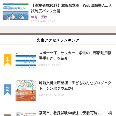
【高校受験2027】滋賀県立高、Web出願導入...入
試制度パンフ公開
教育・受験
2026.8.6 Thu 20:45
先生アクセスランキング
スポーツ庁、サッカー・柔道の「部活動用指
導手引き」を紹介
2018.9.7 Fri 17:45
馳前文科大臣登壇「子どもみんなプロジェク
ト」シンポジウム2/4
2017.1.12 Thu 18:45
福岡市、教採試験50歳まで受験可能に…「模