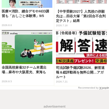
医療✕消防、縫合デモやAED講
【中学受験2027】人気校の併願
習も「おしごと体験博」9/5
先は…四谷大塚「第2回合不合判
定テスト」結果
2026.8.6
2026.7.16
全国高校麻雀32チーム本選出
司法試験予備試験2026、解答速
場…麻布や大阪星光、東海も
報＆総評動画を無料公開…アガ
ルート
2026.8.5
2026.7.21
Recommended by
advertisement