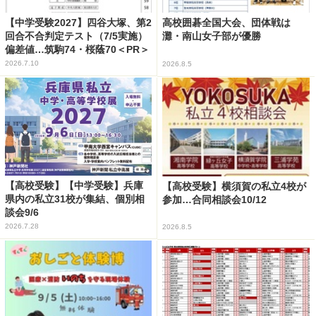
【中学受験2027】四谷大塚、第2
高校囲碁全国大会、団体戦は
回合不合判定テスト（7/5実施）
灘・南山女子部が優勝
偏差値…筑駒74・桜蔭70＜PR＞
2026.7.10
2026.8.5
【高校受験】【中学受験】兵庫
【高校受験】横須賀の私立4校が
県内の私立31校が集結、個別相
参加…合同相談会10/12
談会9/6
2026.7.28
2026.8.5