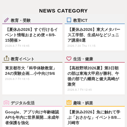
NEWS CATEGORY
教育・受験
教育ICT
【夏休み2026】すぐ行けるイ
【夏休み2026】東大メタバー
ベント情報おまとめ便＜8/9-
ス工学部、生成AIなどジュニ
15開催＞
ア講座6選
2026.8.7 Fri 19:45
2026.7.30 Thu 11:15
教育イベント
生活・健康
東京都市大「科学体験教室」
【高校野球2026夏】第3日朝
24の実験企画…小中向け9/6
の部は東海大甲府が勝利、午
後の部で八幡商と健大高崎が
2026.8.7 Fri 18:15
激突
2026.8.7 Fri 12:45
デジタル生活
趣味・娯楽
Google、アプリ向け年齢確認
【夏休み2026】魚に触れて学
APIを年内に世界展開…未成年
ぶ「おさかな」イベント8/8…
者保護を強化
川崎市