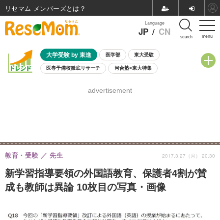
リセマム メンバーズ
Language
JP
/
CN
menu
search
大学受験 by 東進
医学部
東大受験
医専予備校徹底リサーチ
河合塾×東大特集
親子で考える大学選び
高校受験
中学受験
小学校受験
advertisement
共通テスト
夏休み
8月開催学校説明会・相談会
8月開催イベント・WS
全国公立高校 過去問
人気記事
自由研究教材（小学生向け）
自由研究教材（中学生向け）
ランキング
教育・受験
先生
2017.3.27（月） 20:30
新学習指導要領の外国語教育、保護者4割が賛
成も教師は異論 10枚目の写真・画像