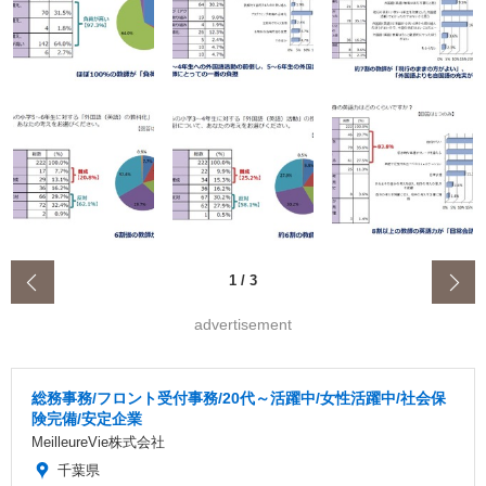
‹
1
/
3
advertisement
総務事務/フロント受付事務/20代～活躍中/女性活躍中/社会保
険完備/安定企業
MeilleureVie株式会社
千葉県