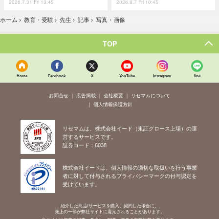
2026.7.31 Fri 13:45
2026.8.7 Fri 10:45
ホーム
›
教育・受験
›
先生
›
記事
›
写真・画像
TOP
Home
Facebook
X
YouTube
Instagram
line
お問合せ
広告掲載
会社概要
リセマムについて
個人情報保護方針
リセマムは、株式会社イード（東証グロース上場）の運
営するサービスです。
証券コード：6038
株式会社イードは、個人情報の適切な取扱いを行う事業
者に対して付与されるプライバシーマークの付与認定を
受けています。
紹介した商品/サービスを購入、契約した場合に、
売上の一部が弊社サイトに還元されることがあります。