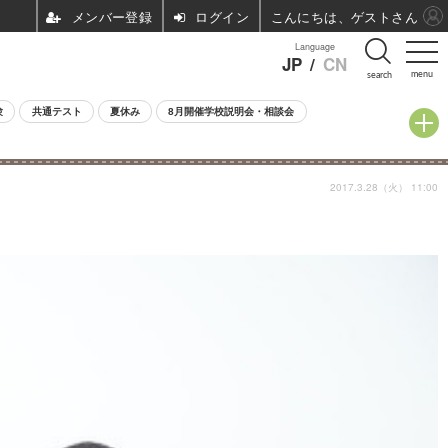
ログイン
こんにちは、ゲストさん
Language
JP
/
CN
menu
search
験
共通テスト
夏休み
8月開催学校説明会・相談会
2017.3.28（火） 11:00