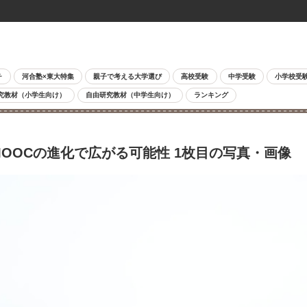
チ
河合塾×東大特集
親子で考える大学選び
高校受験
中学受験
小学校受
究教材（小学生向け）
自由研究教材（中学生向け）
ランキング
MOOCの進化で広がる可能性 1枚目の写真・画像