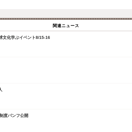
関連ニュース
化学ぶイベント8/15-16
人
試制度パンフ公開