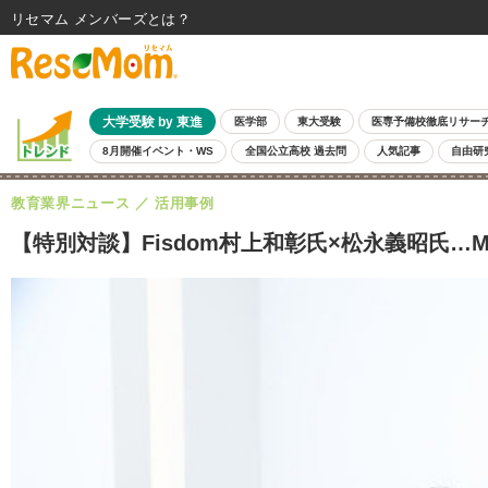
リセマム メンバーズ
大学受験 by 東進
医学部
東大受験
医専予備校徹底リサー
8月開催イベント・WS
全国公立高校 過去問
人気記事
自由研
教育業界ニュース
活用事例
【特別対談】Fisdom村上和彰氏×松永義昭氏…