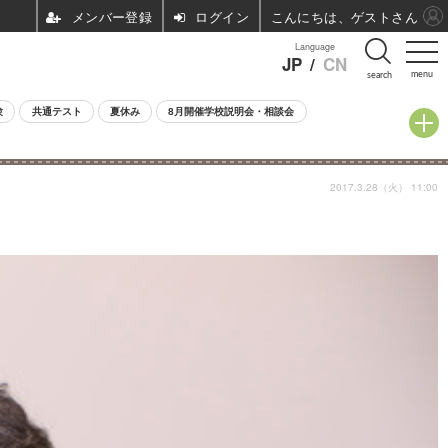
ログイン
こんにちは、ゲストさん
Language
JP
/
CN
menu
search
験
共通テスト
夏休み
8月開催学校説明会・相談会
2017.3.28（火） 11:00