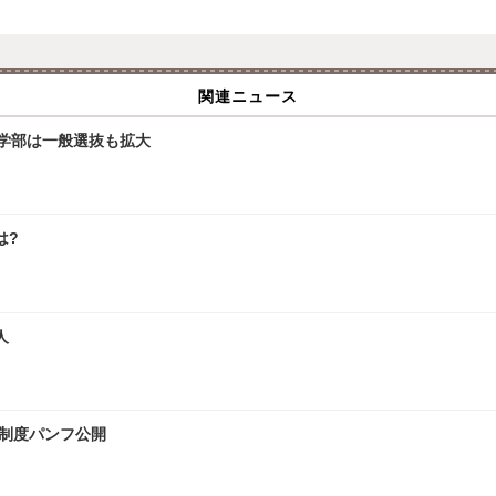
関連ニュース
文学部は一般選抜も拡大
は?
人
試制度パンフ公開