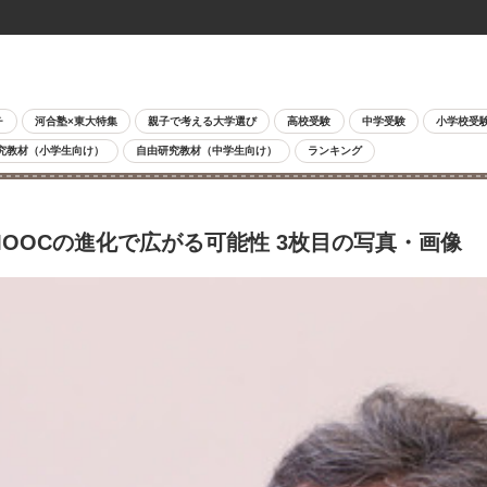
チ
河合塾×東大特集
親子で考える大学選び
高校受験
中学受験
小学校受
究教材（小学生向け）
自由研究教材（中学生向け）
ランキング
MOOCの進化で広がる可能性 3枚目の写真・画像