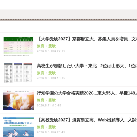
【大学受験2027】京都府立大、募集人員を増員...
教育・受験
2026.8.6 Thu 22:15
高校生が志願したい大学・東北...2位は山形大、1位
教育・受験
2026.8.6 Thu 16:15
行知学園の大学合格実績2026...東大55人、早慶149
教育・受験
2026.8.7 Fri 0:45
【高校受験2027】滋賀県立高、Web出願導入...入
教育・受験
2026.8.6 Thu 20:45