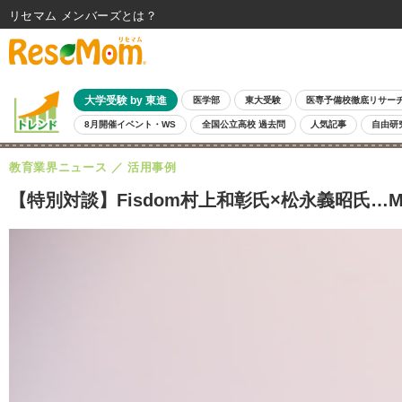
リセマム メンバーズ
大学受験 by 東進
医学部
東大受験
医専予備校徹底リサー
8月開催イベント・WS
全国公立高校 過去問
人気記事
自由研
教育業界ニュース
活用事例
【特別対談】Fisdom村上和彰氏×松永義昭氏…