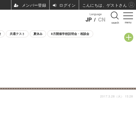
ログイン
こんにちは、ゲストさん
Language
JP
/
CN
menu
search
験
共通テスト
夏休み
8月開催学校説明会・相談会
2017.3.28（火） 15:28