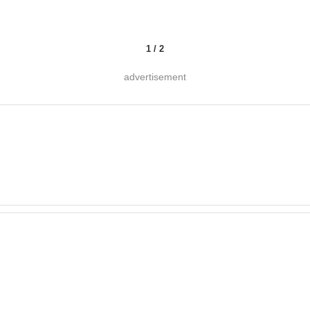
1
/
2
advertisement