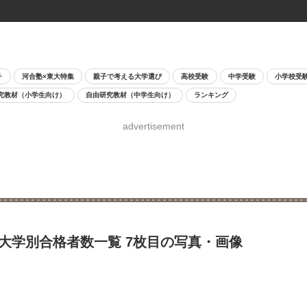
チ
河合塾×東大特集
親子で考える大学選び
高校受験
中学受験
小学校受
究教材（小学生向け）
自由研究教材（中学生向け）
ランキング
advertisement
…大学別合格者数一覧 7枚目の写真・画像