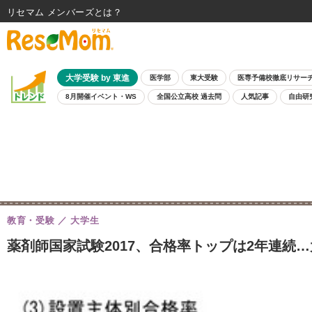
リセマム メンバーズ
大学受験 by 東進
医学部
東大受験
医専予備校徹底リサー
8月開催イベント・WS
全国公立高校 過去問
人気記事
自由研
教育・受験
大学生
薬剤師国家試験2017、合格率トップは2年連続