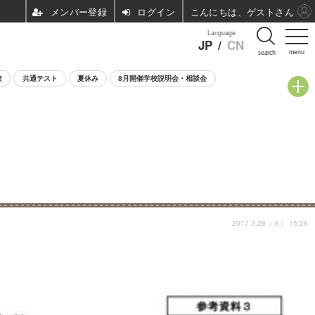
ログイン
こんにちは、ゲストさん
Language
JP
/
CN
menu
search
験
共通テスト
夏休み
8月開催学校説明会・相談会
2017.3.28（火） 15:28