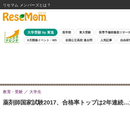
リセマム メンバーズ
大学受験 by 東進
医学部
東大受験
医専予備校徹底リサー
8月開催イベント・WS
全国公立高校 過去問
人気記事
自由研
教育・受験
大学生
薬剤師国家試験2017、合格率トップは2年連続