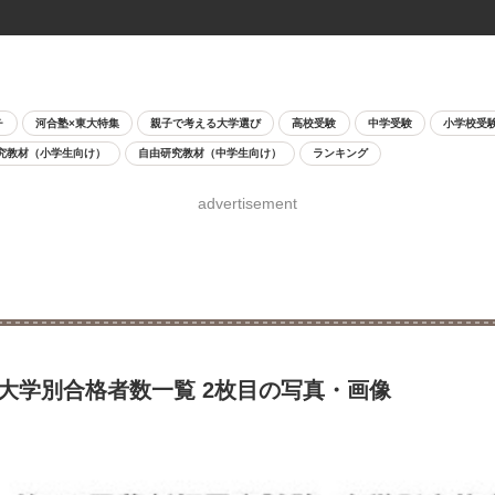
チ
河合塾×東大特集
親子で考える大学選び
高校受験
中学受験
小学校受
究教材（小学生向け）
自由研究教材（中学生向け）
ランキング
advertisement
…大学別合格者数一覧 2枚目の写真・画像