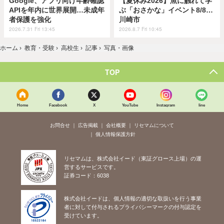
Google、アプリ向け年齢確認
【夏休み2026】魚に触れて学
APIを年内に世界展開…未成年
ぶ「おさかな」イベント8/8…
者保護を強化
川崎市
2026.7.31 Fri 13:45
2026.8.7 Fri 10:45
ホーム
›
教育・受験
›
高校生
›
記事
›
写真・画像
TOP
Home
Facebook
X
YouTube
Instagram
line
お問合せ
広告掲載
会社概要
リセマムについて
個人情報保護方針
リセマムは、株式会社イード（東証グロース上場）の運
営するサービスです。
証券コード：6038
株式会社イードは、個人情報の適切な取扱いを行う事業
者に対して付与されるプライバシーマークの付与認定を
受けています。