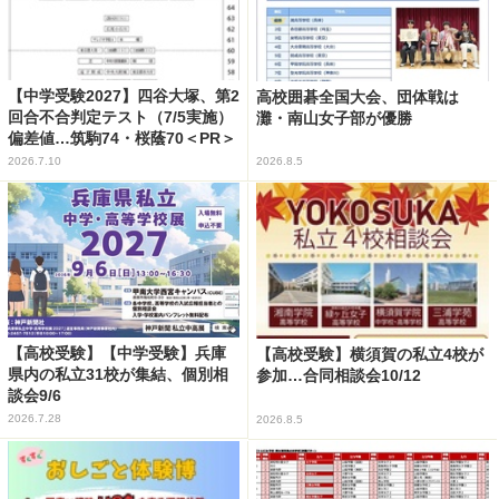
【中学受験2027】四谷大塚、第2
高校囲碁全国大会、団体戦は
回合不合判定テスト（7/5実施）
灘・南山女子部が優勝
偏差値…筑駒74・桜蔭70＜PR＞
2026.7.10
2026.8.5
【高校受験】【中学受験】兵庫
【高校受験】横須賀の私立4校が
県内の私立31校が集結、個別相
参加…合同相談会10/12
談会9/6
2026.7.28
2026.8.5