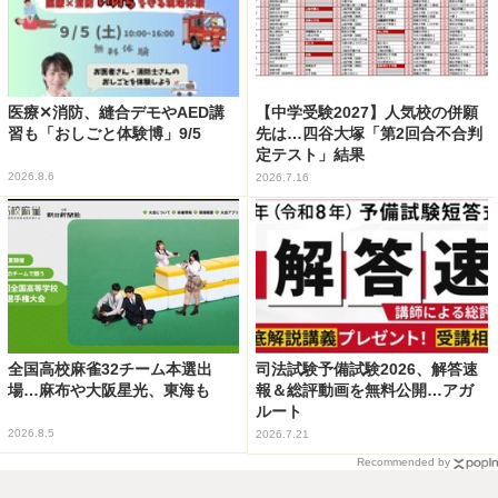
医療✕消防、縫合デモやAED講
【中学受験2027】人気校の併願
習も「おしごと体験博」9/5
先は…四谷大塚「第2回合不合判
定テスト」結果
2026.8.6
2026.7.16
全国高校麻雀32チーム本選出
司法試験予備試験2026、解答速
場…麻布や大阪星光、東海も
報＆総評動画を無料公開…アガ
ルート
2026.8.5
2026.7.21
Recommended by