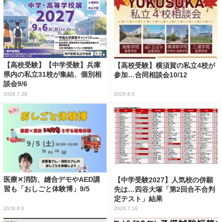
【高校受験】【中学受験】兵庫
【高校受験】横須賀の私立4校が
県内の私立31校が集結、個別相
参加…合同相談会10/12
談会9/6
2026.7.28
2026.8.5
医療✕消防、縫合デモやAED講
【中学受験2027】人気校の併願
習も「おしごと体験博」9/5
先は…四谷大塚「第2回合不合判
定テスト」結果
2026.8.6
2026.7.16