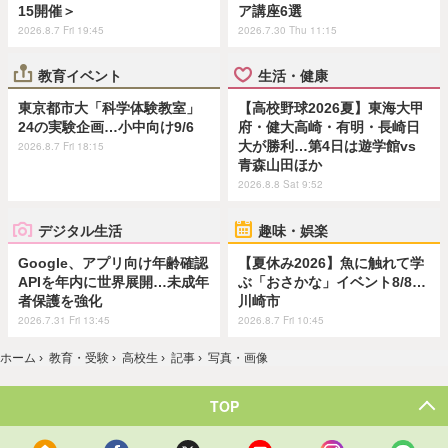
15開催＞
ア講座6選
2026.8.7 Fri 19:45
2026.7.30 Thu 11:15
教育イベント
生活・健康
東京都市大「科学体験教室」
【高校野球2026夏】東海大甲
24の実験企画…小中向け9/6
府・健大高崎・有明・長崎日
大が勝利…第4日は遊学館vs
2026.8.7 Fri 18:15
青森山田ほか
2026.8.8 Sat 9:52
デジタル生活
趣味・娯楽
Google、アプリ向け年齢確認
【夏休み2026】魚に触れて学
APIを年内に世界展開…未成年
ぶ「おさかな」イベント8/8…
者保護を強化
川崎市
2026.7.31 Fri 13:45
2026.8.7 Fri 10:45
ホーム
›
教育・受験
›
高校生
›
記事
›
写真・画像
TOP