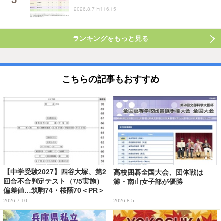
2026.8.7 Fri 16:15
ランキングをもっと見る
こちらの記事もおすすめ
【中学受験2027】四谷大塚、第2
高校囲碁全国大会、団体戦は
回合不合判定テスト（7/5実施）
灘・南山女子部が優勝
偏差値…筑駒74・桜蔭70＜PR＞
2026.7.10
2026.8.5