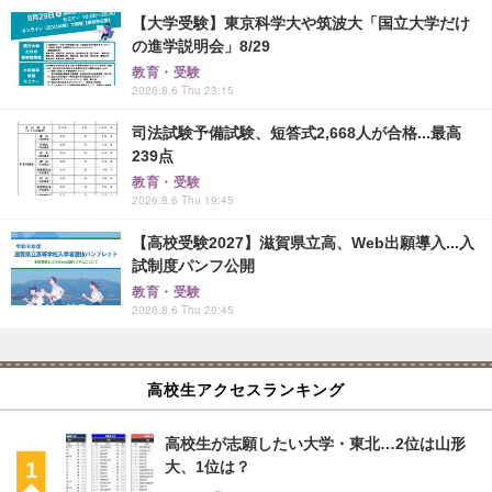
【大学受験】東京科学大や筑波大「国立大学だけ
の進学説明会」8/29
教育・受験
2026.8.6 Thu 23:15
司法試験予備試験、短答式2,668人が合格...最高
239点
教育・受験
2026.8.6 Thu 19:45
【高校受験2027】滋賀県立高、Web出願導入...入
試制度パンフ公開
教育・受験
2026.8.6 Thu 20:45
高校生アクセスランキング
高校生が志願したい大学・東北…2位は山形
大、1位は？