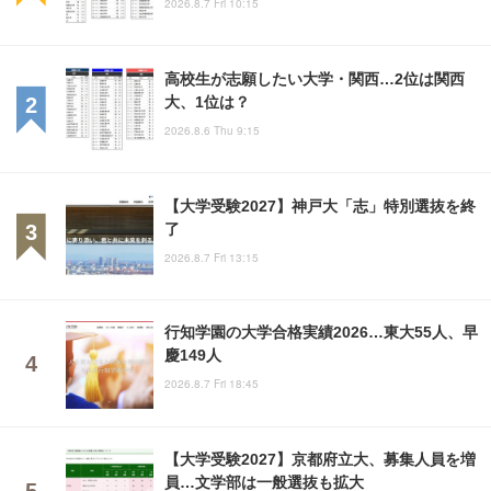
2026.8.7 Fri 10:15
高校生が志願したい大学・関西…2位は関西
大、1位は？
2026.8.6 Thu 9:15
【大学受験2027】神戸大「志」特別選抜を終
了
2026.8.7 Fri 13:15
行知学園の大学合格実績2026…東大55人、早
慶149人
2026.8.7 Fri 18:45
【大学受験2027】京都府立大、募集人員を増
員…文学部は一般選抜も拡大