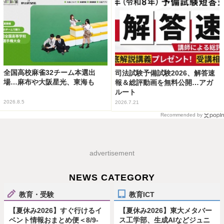
全国高校麻雀32チーム本選出
司法試験予備試験2026、解答速
場…麻布や大阪星光、東海も
報＆総評動画を無料公開…アガ
ルート
2026.8.5
2026.7.21
Recommended by
advertisement
NEWS CATEGORY
教育・受験
教育ICT
【夏休み2026】すぐ行けるイ
【夏休み2026】東大メタバー
ベント情報おまとめ便＜8/9-
ス工学部、生成AIなどジュニ