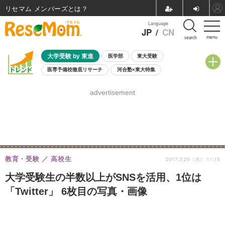
リセマム メンバーズ
Language
JP
/
CN
menu
search
大学受験 by 東進
医学部
東大受験
医専予備校徹底リサーチ
河合塾×東大特集
親子で考える大学選び
高校受験
中学受験
小学校受験
advertisement
共通テスト
夏休み
8月開催学校説明会・相談会
8月開催イベント・WS
全国公立高校 過去問
人気記事
自由研究教材（小学生向け）
自由研究教材（中学生向け）
ランキング
教育・受験
高校生
2017.3.29（水） 11:15
大学受験生の半数以上がSNSを活用、1位は
「Twitter」 6枚目の写真・画像