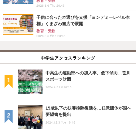
教育・受験
2026.8.6 Thu 20:45
子供に合った本選びを支援「ヨンデミーレベル本
棚」くまざわ書店で展開
教育・受験
2026.8.5 Wed 23:45
中学生アクセスランキング
中高生の運動部への加入率、低下傾向…笹川
スポーツ財団
2024.4.5 Fri 16:15
15歳以下の扶養控除復活を…任意団体が国へ
要望書を提出
2024.12.3 Tue 19:45