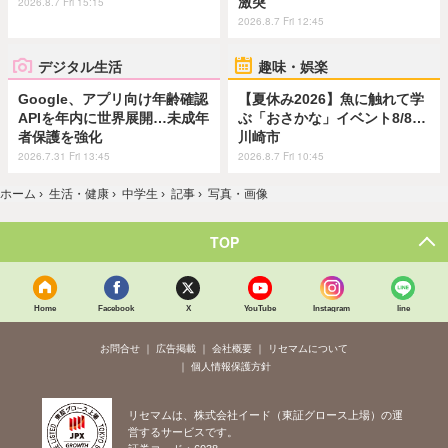
激突
2026.8.7 Fri 15:15
2026.8.7 Fri 12:45
デジタル生活
趣味・娯楽
Google、アプリ向け年齢確認
【夏休み2026】魚に触れて学
APIを年内に世界展開…未成年
ぶ「おさかな」イベント8/8…
者保護を強化
川崎市
2026.7.31 Fri 13:45
2026.8.7 Fri 10:45
ホーム
›
生活・健康
›
中学生
›
記事
›
写真・画像
TOP
Home
Facebook
X
YouTube
Instagram
line
お問合せ
広告掲載
会社概要
リセマムについて
個人情報保護方針
リセマムは、株式会社イード（東証グロース上場）の運
営するサービスです。