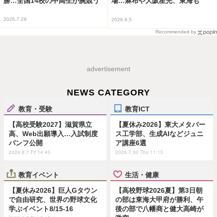
勝…全国14校の中高生が腕競う
場…麻布や大阪星光、東海も
2026.7.29
2026.8.5
Recommended by
advertisement
NEWS CATEGORY
教育・受験
教育ICT
【高校受験2027】滋賀県立
【夏休み2026】東大メタバー
高、Web出願導入…入試制度
ス工学部、生成AIなどジュニ
パンフ公開
ア講座6選
2026.8.7 Fri 14:45
2026.7.30 Thu 11:15
教育イベント
生活・健康
【夏休み2026】巨人Gタウン
【高校野球2026夏】第3日朝
で自由研究、世界の野球文化
の部は東海大甲府が勝利、午
学ぶイベント8/15-16
後の部で八幡商と健大高崎が