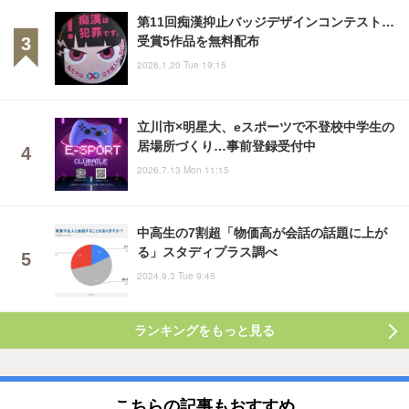
第11回痴漢抑止バッジデザインコンテスト…
受賞5作品を無料配布
2026.1.20 Tue 19:15
立川市×明星大、eスポーツで不登校中学生の
居場所づくり…事前登録受付中
2026.7.13 Mon 11:15
中高生の7割超「物価高が会話の話題に上が
る」スタディプラス調べ
2024.9.3 Tue 9:45
ランキングをもっと見る
こちらの記事もおすすめ