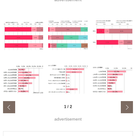
‹
1
/
2
advertisement