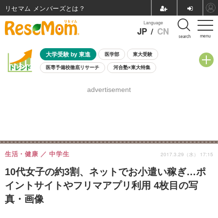
リセマム メンバーズ
Language
JP
/
CN
menu
search
大学受験 by 東進
医学部
東大受験
医専予備校徹底リサーチ
河合塾×東大特集
親子で考える大学選び
高校受験
中学受験
小学校受験
advertisement
共通テスト
夏休み
8月開催学校説明会・相談会
8月開催イベント・WS
全国公立高校 過去問
人気記事
自由研究教材（小学生向け）
自由研究教材（中学生向け）
ランキング
生活・健康
中学生
2017.3.29（水） 17:15
10代女子の約3割、ネットでお小遣い稼ぎ…ポ
イントサイトやフリマアプリ利用 4枚目の写
真・画像