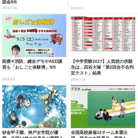
談会9/6
2026.7.28
2026.8.5
医療✕消防、縫合デモやAED講
【中学受験2027】人気校の併願
習も「おしごと体験博」9/5
先は…四谷大塚「第2回合不合判
定テスト」結果
2026.8.6
2026.7.16
砂金甲子園、神戸女学院が優
全国高校麻雀32チーム本選出