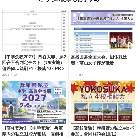
【中学受験2027】四谷大塚、第2
高校囲碁全国大会、団体戦は
回合不合判定テスト（7/5実施）
灘・南山女子部が優勝
偏差値…筑駒74・桜蔭70＜PR＞
2026.7.10
2026.8.5
【高校受験】【中学受験】兵庫
【高校受験】横須賀の私立4校が
県内の私立31校が集結、個別相
参加…合同相談会10/12