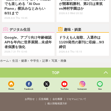
でも楽しめる「AI Duo
が開幕戦勝利、第2日は東筑
Piano」横浜みなとみらい
vs神村学園ほか
8/31まで
2026.8.5 Wed 20:32
2026.8.6 Thu 19:45
デジタル生活
趣味・娯楽
Google、アプリ向け年齢確認
ドラえもん短歌、入選作は
APIを年内に世界展開…未成年
11/20発売の新刊に収録…9/3
者保護を強化
締切
2026.7.31 Fri 13:45
2026.8.6 Thu 15:15
ホーム
›
生活・健康
›
中学生
›
記事
›
写真・画像
TOP
Home
Facebook
X
YouTube
Instagram
line
お問合せ
広告掲載
会社概要
リセマムについて
個人情報保護方針