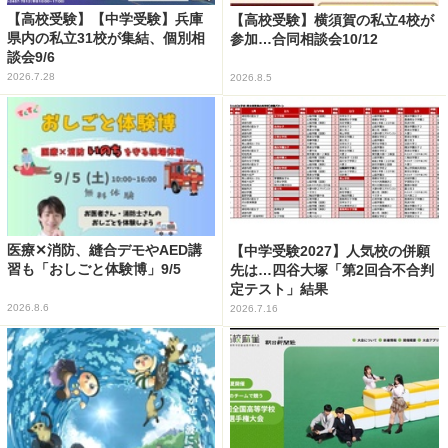
【高校受験】【中学受験】兵庫
【高校受験】横須賀の私立4校が
県内の私立31校が集結、個別相
参加…合同相談会10/12
談会9/6
2026.7.28
2026.8.5
医療✕消防、縫合デモやAED講
【中学受験2027】人気校の併願
習も「おしごと体験博」9/5
先は…四谷大塚「第2回合不合判
定テスト」結果
2026.8.6
2026.7.16