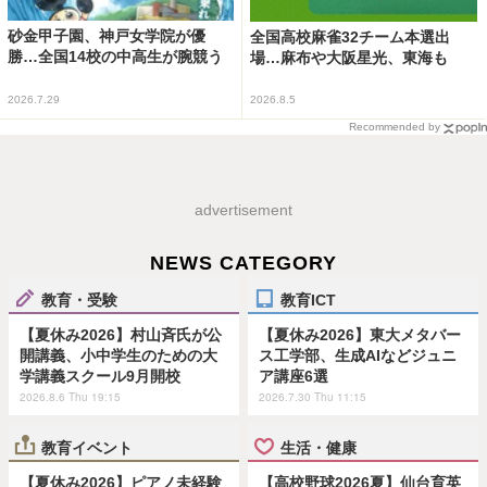
砂金甲子園、神戸女学院が優
全国高校麻雀32チーム本選出
勝…全国14校の中高生が腕競う
場…麻布や大阪星光、東海も
2026.7.29
2026.8.5
Recommended by
advertisement
NEWS CATEGORY
教育・受験
教育ICT
【夏休み2026】村山斉氏が公
【夏休み2026】東大メタバー
開講義、小中学生のための大
ス工学部、生成AIなどジュニ
学講義スクール9月開校
ア講座6選
2026.8.6 Thu 19:15
2026.7.30 Thu 11:15
教育イベント
生活・健康
【夏休み2026】ピアノ未経験
【高校野球2026夏】仙台育英