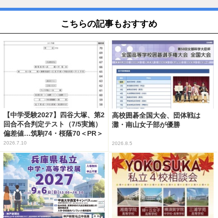
こちらの記事もおすすめ
【中学受験2027】四谷大塚、第2
高校囲碁全国大会、団体戦は
回合不合判定テスト（7/5実施）
灘・南山女子部が優勝
偏差値…筑駒74・桜蔭70＜PR＞
2026.7.10
2026.8.5