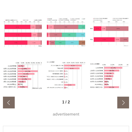
‹
1
/
2
advertisement