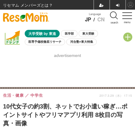
リセマム メンバーズ
Language
JP
/
CN
menu
search
大学受験 by 東進
医学部
東大受験
医専予備校徹底リサーチ
河合塾×東大特集
親子で考える大学選び
高校受験
中学受験
小学校受験
advertisement
共通テスト
夏休み
8月開催学校説明会・相談会
8月開催イベント・WS
全国公立高校 過去問
人気記事
自由研究教材（小学生向け）
自由研究教材（中学生向け）
ランキング
生活・健康
中学生
2017.3.29（水） 17:15
10代女子の約3割、ネットでお小遣い稼ぎ…ポ
イントサイトやフリマアプリ利用 8枚目の写
真・画像