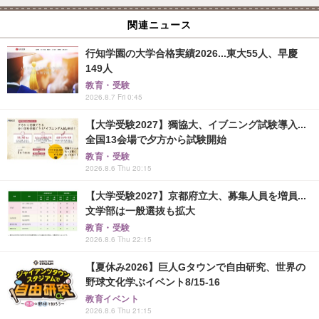
関連ニュース
行知学園の大学合格実績2026...東大55人、早慶
149人
教育・受験
2026.8.7 Fri 0:45
【大学受験2027】獨協大、イブニング試験導入...
全国13会場で夕方から試験開始
教育・受験
2026.8.6 Thu 20:15
【大学受験2027】京都府立大、募集人員を増員...
文学部は一般選抜も拡大
教育・受験
2026.8.6 Thu 22:15
【夏休み2026】巨人Gタウンで自由研究、世界の
野球文化学ぶイベント8/15-16
教育イベント
2026.8.6 Thu 21:15