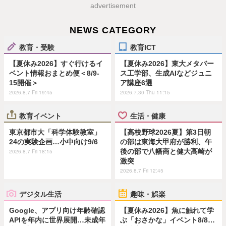
advertisement
NEWS CATEGORY
教育・受験
教育ICT
【夏休み2026】すぐ行けるイ
【夏休み2026】東大メタバー
ベント情報おまとめ便＜8/9-
ス工学部、生成AIなどジュニ
15開催＞
ア講座6選
2026.8.7 Fri 19:45
2026.7.30 Thu 11:15
教育イベント
生活・健康
東京都市大「科学体験教室」
【高校野球2026夏】第3日朝
24の実験企画…小中向け9/6
の部は東海大甲府が勝利、午
後の部で八幡商と健大高崎が
2026.8.7 Fri 18:15
激突
2026.8.7 Fri 12:45
デジタル生活
趣味・娯楽
Google、アプリ向け年齢確認
【夏休み2026】魚に触れて学
APIを年内に世界展開…未成年
ぶ「おさかな」イベント8/8…