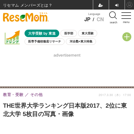
リセマム メンバーズ
Language
JP
/
CN
menu
search
大学受験 by 東進
医学部
東大受験
医専予備校徹底リサーチ
河合塾×東大特集
親子で考える大学選び
高校受験
中学受験
小学校受験
advertisement
共通テスト
夏休み
8月開催学校説明会・相談会
8月開催イベント・WS
全国公立高校 過去問
人気記事
自由研究教材（小学生向け）
自由研究教材（中学生向け）
ランキング
教育・受験
その他
2017.3.30（木） 17:00
THE世界大学ランキング日本版2017、2位に東
北大学 5枚目の写真・画像