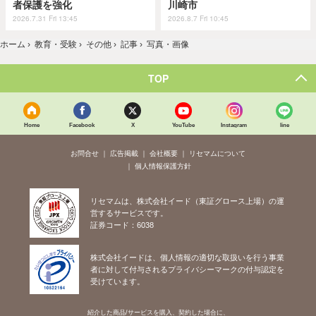
者保護を強化
川崎市
2026.7.31 Fri 13:45
2026.8.7 Fri 10:45
ホーム
›
教育・受験
›
その他
›
記事
›
写真・画像
TOP
Home
Facebook
X
YouTube
Instagram
line
お問合せ
広告掲載
会社概要
リセマムについて
個人情報保護方針
リセマムは、株式会社イード（東証グロース上場）の運
営するサービスです。
証券コード：6038
株式会社イードは、個人情報の適切な取扱いを行う事業
者に対して付与されるプライバシーマークの付与認定を
受けています。
紹介した商品/サービスを購入、契約した場合に、