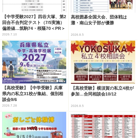
【中学受験2027】四谷大塚、第2
高校囲碁全国大会、団体戦は
回合不合判定テスト（7/5実施）
灘・南山女子部が優勝
偏差値…筑駒74・桜蔭70＜PR＞
2026.7.10
2026.8.5
【高校受験】【中学受験】兵庫
【高校受験】横須賀の私立4校が
県内の私立31校が集結、個別相
参加…合同相談会10/12
談会9/6
2026.7.28
2026.8.5