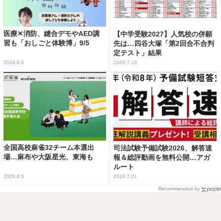
医療✕消防、縫合デモやAED講
【中学受験2027】人気校の併願
習も「おしごと体験博」9/5
先は…四谷大塚「第2回合不合判
定テスト」結果
2026.8.6
2026.7.16
全国高校麻雀32チーム本選出
司法試験予備試験2026、解答速
場…麻布や大阪星光、東海も
報＆総評動画を無料公開…アガ
ルート
2026.8.5
2026.7.21
Recommended by