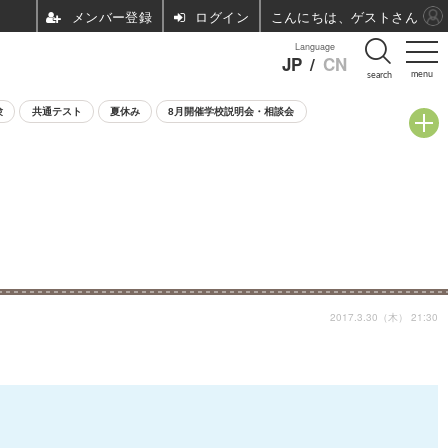
ログイン
こんにちは、ゲストさん
Language
JP
/
CN
menu
search
験
共通テスト
夏休み
8月開催学校説明会・相談会
2017.3.30（木） 21:30