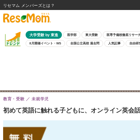
リセマム メンバーズ
大学受験 by 東進
医学部
東大受験
医専予備校徹底リサー
8月開催イベント・WS
全国公立高校 過去問
人気記事
自由研
教育・受験
未就学児
初めて英語に触れる子どもに、オンライン英会話