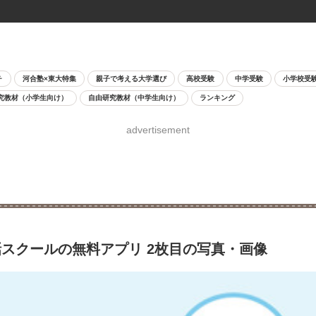
チ
河合塾×東大特集
親子で考える大学選び
高校受験
中学受験
小学校受
究教材（小学生向け）
自由研究教材（中学生向け）
ランキング
advertisement
スクールの無料アプリ 2枚目の写真・画像