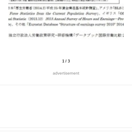
1
/
3
advertisement