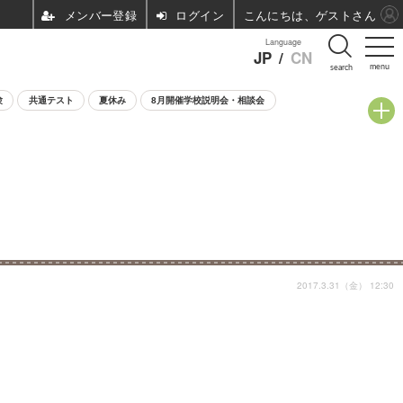
ログイン
こんにちは、ゲストさん
Language
JP
/
CN
menu
search
験
共通テスト
夏休み
8月開催学校説明会・相談会
2017.3.31（金） 12:30