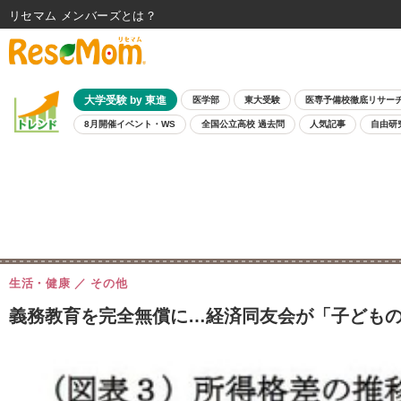
リセマム メンバーズ
大学受験 by 東進
医学部
東大受験
医専予備校徹底リサー
8月開催イベント・WS
全国公立高校 過去問
人気記事
自由研
生活・健康
その他
義務教育を完全無償に…経済同友会が「子どもの