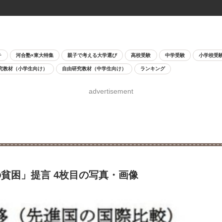
チ
河合塾×東大特集
親子で考える大学選び
高校受験
中学受験
小学校受
究教材（小学生向け）
自由研究教材（中学生向け）
ランキング
advertisement
貧困」提言 4枚目の写真・画像