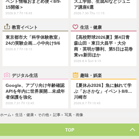
ベント情報おまとめ便＜8/9-
ス工学部、生成AIなどジュニ
15開催＞
ア講座6選
2026.8.7 Fri 19:45
2026.7.30 Thu 11:15
教育イベント
生活・健康
東京都市大「科学体験教室」
【高校野球2026夏】第4日青
24の実験企画…小中向け9/6
森山田・東日大昌平・大分
商・英明が勝利、第5日は花巻
2026.8.7 Fri 18:15
東vs新田ほか
2026.8.9 Sun 9:15
デジタル生活
趣味・娯楽
Google、アプリ向け年齢確認
【夏休み2026】魚に触れて学
APIを年内に世界展開…未成年
ぶ「おさかな」イベント8/8…
者保護を強化
川崎市
2026.7.31 Fri 13:45
2026.8.7 Fri 10:45
ホーム
›
生活・健康
›
その他
›
記事
›
写真・画像
TOP