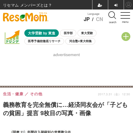
リセマム メンバーズ
Language
JP
/
CN
menu
search
大学受験 by 東進
医学部
東大受験
医専予備校徹底リサーチ
河合塾×東大特集
親子で考える大学選び
高校受験
中学受験
小学校受験
advertisement
共通テスト
夏休み
8月開催学校説明会・相談会
8月開催イベント・WS
全国公立高校 過去問
人気記事
自由研究教材（小学生向け）
自由研究教材（中学生向け）
ランキング
生活・健康
その他
2017.3.31（金） 12:30
義務教育を完全無償に…経済同友会が「子ども
の貧困」提言 9枚目の写真・画像