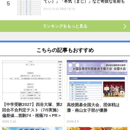
てぃ）」「本気（まじ）」など奇抜な名前も
2013.10.23 Wed 16:18
ランキングをもっと見る
こちらの記事もおすすめ
【中学受験2027】四谷大塚、第2
高校囲碁全国大会、団体戦は
回合不合判定テスト（7/5実施）
灘・南山女子部が優勝
偏差値…筑駒74・桜蔭70＜PR＞
2026.7.10
2026.8.5