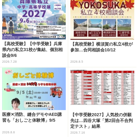
【高校受験】【中学受験】兵庫
【高校受験】横須賀の私立4校が
県内の私立31校が集結、個別相
参加…合同相談会10/12
談会9/6
2026.7.28
2026.8.5
医療✕消防、縫合デモやAED講
【中学受験2027】人気校の併願
習も「おしごと体験博」9/5
先は…四谷大塚「第2回合不合判
定テスト」結果
2026.8.6
2026.7.16