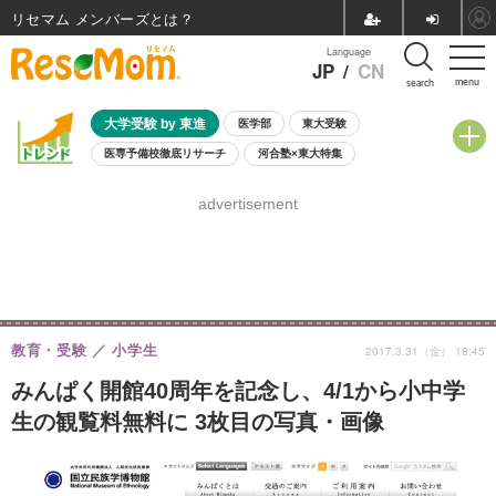
リセマム メンバーズ
Language
JP
/
CN
menu
search
大学受験 by 東進
医学部
東大受験
医専予備校徹底リサーチ
河合塾×東大特集
親子で考える大学選び
高校受験
中学受験
小学校受験
advertisement
共通テスト
夏休み
8月開催学校説明会・相談会
8月開催イベント・WS
全国公立高校 過去問
人気記事
自由研究教材（小学生向け）
自由研究教材（中学生向け）
ランキング
教育・受験
小学生
2017.3.31（金） 18:45
みんぱく開館40周年を記念し、4/1から小中学
生の観覧料無料に 3枚目の写真・画像