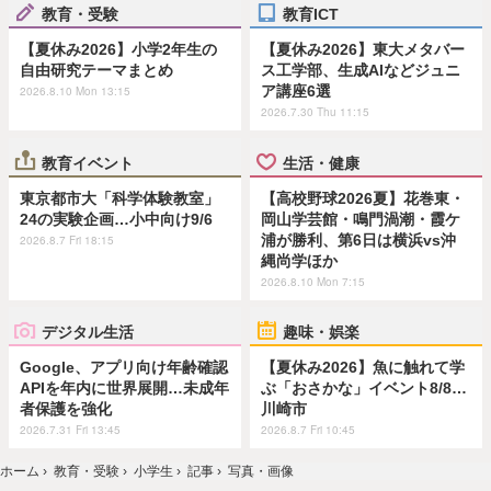
教育・受験
教育ICT
【夏休み2026】小学2年生の
【夏休み2026】東大メタバー
自由研究テーマまとめ
ス工学部、生成AIなどジュニ
ア講座6選
2026.8.10 Mon 13:15
2026.7.30 Thu 11:15
教育イベント
生活・健康
東京都市大「科学体験教室」
【高校野球2026夏】花巻東・
24の実験企画…小中向け9/6
岡山学芸館・鳴門渦潮・霞ケ
浦が勝利、第6日は横浜vs沖
2026.8.7 Fri 18:15
縄尚学ほか
2026.8.10 Mon 7:15
デジタル生活
趣味・娯楽
Google、アプリ向け年齢確認
【夏休み2026】魚に触れて学
APIを年内に世界展開…未成年
ぶ「おさかな」イベント8/8…
者保護を強化
川崎市
2026.7.31 Fri 13:45
2026.8.7 Fri 10:45
ホーム
›
教育・受験
›
小学生
›
記事
›
写真・画像