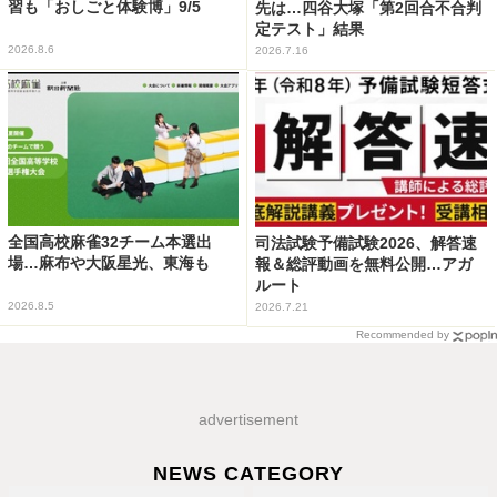
習も「おしごと体験博」9/5
先は…四谷大塚「第2回合不合判
定テスト」結果
2026.8.6
2026.7.16
全国高校麻雀32チーム本選出
司法試験予備試験2026、解答速
場…麻布や大阪星光、東海も
報＆総評動画を無料公開…アガ
ルート
2026.8.5
2026.7.21
Recommended by
advertisement
NEWS CATEGORY