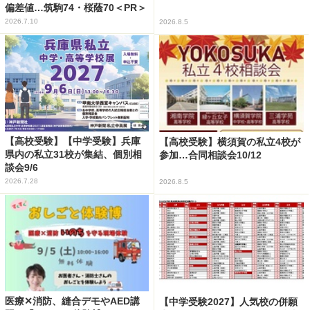
偏差値…筑駒74・桜蔭70＜PR＞
2026.7.10
2026.8.5
【高校受験】【中学受験】兵庫
【高校受験】横須賀の私立4校が
県内の私立31校が集結、個別相
参加…合同相談会10/12
談会9/6
2026.7.28
2026.8.5
医療✕消防、縫合デモやAED講
【中学受験2027】人気校の併願