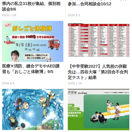
県内の私立31校が集結、個別相
参加…合同相談会10/12
談会9/6
2026.7.28
2026.8.5
医療✕消防、縫合デモやAED講
【中学受験2027】人気校の併願
習も「おしごと体験博」9/5
先は…四谷大塚「第2回合不合判
定テスト」結果
2026.8.6
2026.7.16