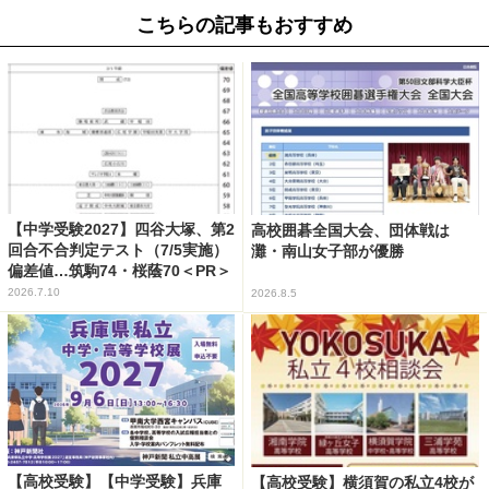
こちらの記事もおすすめ
【中学受験2027】四谷大塚、第2
高校囲碁全国大会、団体戦は
回合不合判定テスト（7/5実施）
灘・南山女子部が優勝
偏差値…筑駒74・桜蔭70＜PR＞
2026.7.10
2026.8.5
【高校受験】【中学受験】兵庫
【高校受験】横須賀の私立4校が