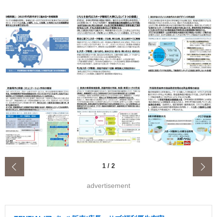
‹
1
/
2
advertisement