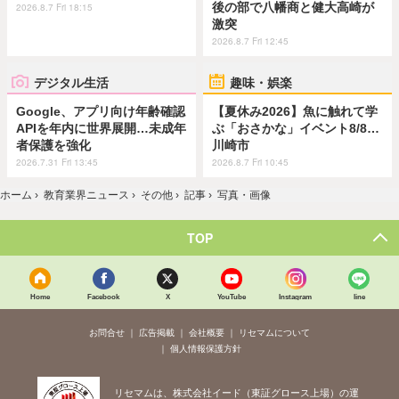
後の部で八幡商と健大高崎が
2026.8.7 Fri 18:15
激突
2026.8.7 Fri 12:45
デジタル生活
趣味・娯楽
Google、アプリ向け年齢確認
【夏休み2026】魚に触れて学
APIを年内に世界展開…未成年
ぶ「おさかな」イベント8/8…
者保護を強化
川崎市
2026.7.31 Fri 13:45
2026.8.7 Fri 10:45
ホーム
›
教育業界ニュース
›
その他
›
記事
›
写真・画像
TOP
Home
Facebook
X
YouTube
Instagram
line
お問合せ
広告掲載
会社概要
リセマムについて
個人情報保護方針
リセマムは、株式会社イード（東証グロース上場）の運