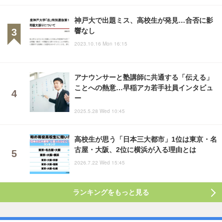
神戸大で出題ミス、高校生が発見…合否に影
響なし
2023.10.16 Mon 16:15
アナウンサーと塾講師に共通する「伝える」
ことへの熱意…早稲アカ若手社員インタビュ
ー
2025.5.28 Wed 10:45
高校生が思う「日本三大都市」1位は東京・名
古屋・大阪、2位に横浜が入る理由とは
2026.7.22 Wed 15:45
ランキングをもっと見る