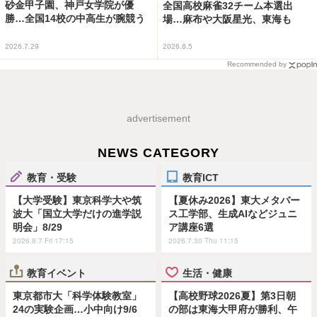
砂金甲子園、神戸女学院が優
全国高校麻雀32チーム本選出
勝…全国14校の中高生が腕競う
場…麻布や大阪星光、東海も
2026.7.29
2026.8.5
Recommended by
advertisement
NEWS CATEGORY
教育・受験
教育ICT
【大学受験】東京科学大や筑
【夏休み2026】東大メタバー
波大「国立大学だけの進学説
ス工学部、生成AIなどジュニ
明会」8/29
ア講座6選
2026.8.7 Fri 17:15
2026.7.30 Thu 11:15
教育イベント
生活・健康
東京都市大「科学体験教室」
【高校野球2026夏】第3日朝
24の実験企画…小中向け9/6
の部は東海大甲府が勝利、午