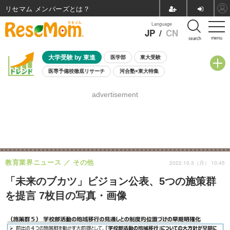
リセマム メンバーズ
Language
JP
/
CN
menu
search
大学受験 by 東進
医学部
東大受験
医専予備校徹底リサーチ
河合塾×東大特集
親子で考える大学選び
高校受験
中学受験
小学校受験
advertisement
共通テスト
夏休み
8月開催学校説明会・相談会
8月開催イベント・WS
全国公立高校 過去問
人気記事
自由研究教材（小学生向け）
自由研究教材（中学生向け）
ランキング
教育業界ニュース
その他
2022.10.3（月） 10:45
「未来のブカツ」ビジョン公表、5つの施策群
を提言 7枚目の写真・画像