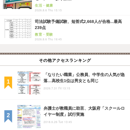
生活・健康
2026.8.6 Thu 15:15
司法試験予備試験、短答式2,668人が合格...最高
239点
教育・受験
2026.8.6 Thu 19:45
その他アクセスランキング
「なりたい職業」公務員、中学生の人気が急
落…高校生1位は男女とも同じ
2026.7.31 Fri 13:15
弁護士が教職員に助言、大阪府「スクールロ
イヤー制度」試行実施
2018.6.26 Tue 13:45