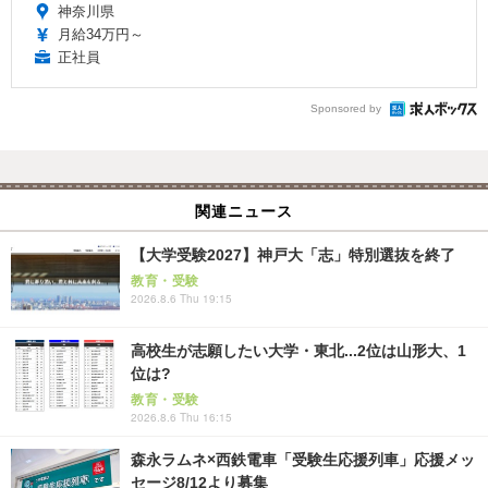
神奈川県
月給34万円～
正社員
Sponsored by
関連ニュース
【大学受験2027】神戸大「志」特別選抜を終了
教育・受験
2026.8.6 Thu 19:15
高校生が志願したい大学・東北...2位は山形大、1
位は?
教育・受験
2026.8.6 Thu 16:15
森永ラムネ×西鉄電車「受験生応援列車」応援メッ
セージ8/12より募集