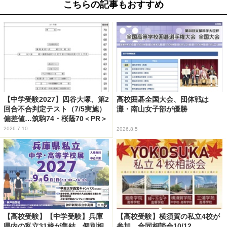
こちらの記事もおすすめ
【中学受験2027】四谷大塚、第2
高校囲碁全国大会、団体戦は
回合不合判定テスト（7/5実施）
灘・南山女子部が優勝
偏差値…筑駒74・桜蔭70＜PR＞
2026.7.10
2026.8.5
【高校受験】【中学受験】兵庫
【高校受験】横須賀の私立4校が
県内の私立31校が集結、個別相
参加…合同相談会10/12