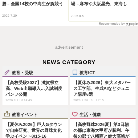
勝…全国14校の中高生が腕競う
場…麻布や大阪星光、東海も
2026.7.29
2026.8.5
Recommended by
advertisement
NEWS CATEGORY
教育・受験
教育ICT
【高校受験2027】滋賀県立
【夏休み2026】東大メタバー
高、Web出願導入…入試制度
ス工学部、生成AIなどジュニ
パンフ公開
ア講座6選
2026.8.7 Fri 14:45
2026.7.30 Thu 11:15
教育イベント
生活・健康
【夏休み2026】巨人Gタウン
【高校野球2026夏】第3日朝
で自由研究、世界の野球文化
の部は東海大甲府が勝利、午
学ぶイベント8/15-16
後の部で八幡商と健大高崎が