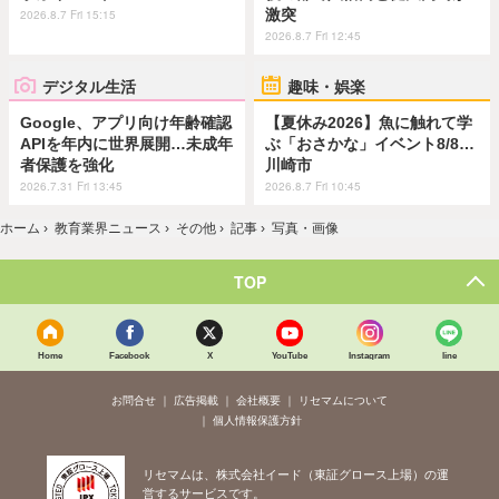
激突
2026.8.7 Fri 15:15
2026.8.7 Fri 12:45
デジタル生活
趣味・娯楽
Google、アプリ向け年齢確認
【夏休み2026】魚に触れて学
APIを年内に世界展開…未成年
ぶ「おさかな」イベント8/8…
者保護を強化
川崎市
2026.7.31 Fri 13:45
2026.8.7 Fri 10:45
ホーム
›
教育業界ニュース
›
その他
›
記事
›
写真・画像
TOP
Home
Facebook
X
YouTube
Instagram
line
お問合せ
広告掲載
会社概要
リセマムについて
個人情報保護方針
リセマムは、株式会社イード（東証グロース上場）の運
営するサービスです。