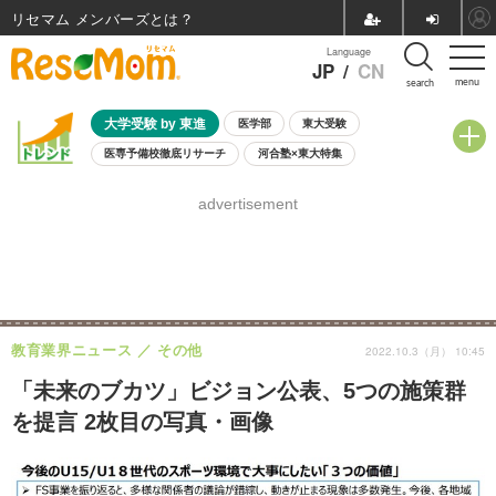
リセマム メンバーズ
Language
JP
/
CN
menu
search
大学受験 by 東進
医学部
東大受験
医専予備校徹底リサーチ
河合塾×東大特集
親子で考える大学選び
高校受験
中学受験
小学校受験
advertisement
共通テスト
夏休み
8月開催学校説明会・相談会
8月開催イベント・WS
全国公立高校 過去問
人気記事
自由研究教材（小学生向け）
自由研究教材（中学生向け）
ランキング
教育業界ニュース
その他
2022.10.3（月） 10:45
「未来のブカツ」ビジョン公表、5つの施策群
を提言 2枚目の写真・画像