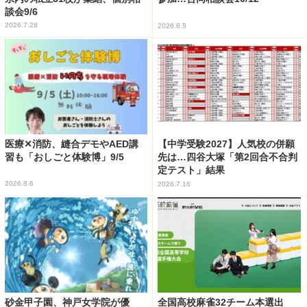
談会9/6
2026.7.28
2026.8.5
医療✕消防、縫合デモやAED講
【中学受験2027】人気校の併願
習も「おしごと体験博」9/5
先は…四谷大塚「第2回合不合判
定テスト」結果
2026.8.6
2026.7.16
砂金甲子園、神戸女学院が優
全国高校麻雀32チーム本選出