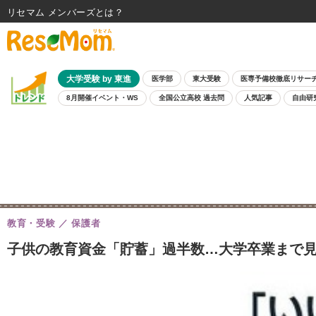
リセマム メンバーズ
大学受験 by 東進
医学部
東大受験
医専予備校徹底リサー
8月開催イベント・WS
全国公立高校 過去問
人気記事
自由研
教育・受験
保護者
子供の教育資金「貯蓄」過半数…大学卒業まで見