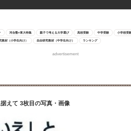
チ
河合塾×東大特集
親子で考える大学選び
高校受験
中学受験
小学校受
究教材（小学生向け）
自由研究教材（中学生向け）
ランキング
advertisement
据えて 3枚目の写真・画像