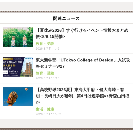
関連ニュース
【夏休み2026】すぐ行けるイベント情報おまとめ
便<8/9-15開催>
教育・受験
2026.8.7 Fri 1:45
東大新学部「UTokyo College of Design」入試攻
略セミナー9/27
教育・受験
2026.8.7 Fri 1:15
【高校野球2026夏】東海大甲府・健大高崎・有
明・長崎日大が勝利...第4日は遊学館vs青森山田ほ
か
生活・健康
2026.8.7 Fri 15:52