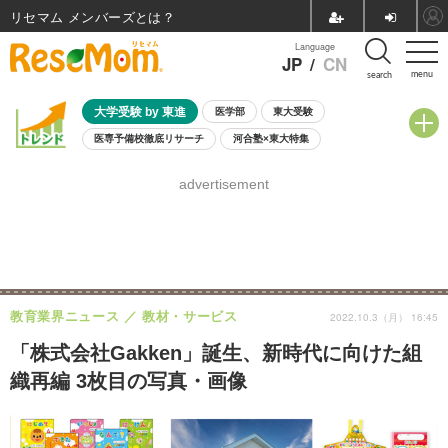
リセマム メンバーズ
Language
JP
/
CN
menu
search
大学受験 by 東進
医学部
東大受験
医専予備校徹底リサーチ
河合塾×東大特集
親子で考える大学選び
高校受験
中学受験
小学校受験
advertisement
共通テスト
夏休み
8月開催学校説明会・相談会
8月開催イベント・WS
全国公立高校 過去問
人気記事
自由研究教材（小学生向け）
自由研究教材（中学生向け）
ランキング
教育業界ニュース
教材・サービス
2022.10.3（月） 16:45
「株式会社Gakken」誕生、新時代に向けた組
織再編 3枚目の写真・画像