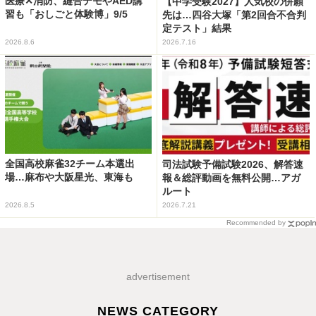
医療✕消防、縫合デモやAED講
【中学受験2027】人気校の併願
習も「おしごと体験博」9/5
先は…四谷大塚「第2回合不合判
定テスト」結果
2026.8.6
2026.7.16
全国高校麻雀32チーム本選出
司法試験予備試験2026、解答速
場…麻布や大阪星光、東海も
報＆総評動画を無料公開…アガ
ルート
2026.8.5
2026.7.21
Recommended by
advertisement
NEWS CATEGORY