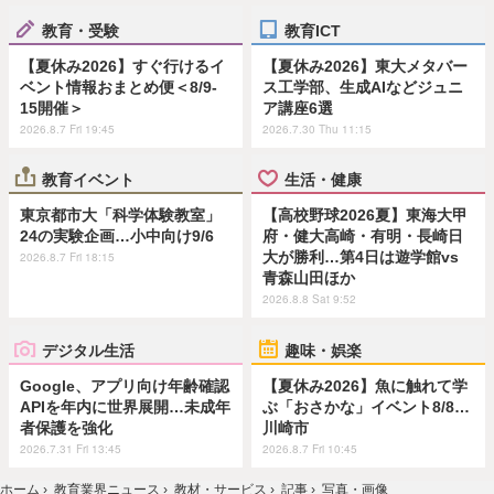
教育・受験
教育ICT
【夏休み2026】すぐ行けるイ
【夏休み2026】東大メタバー
ベント情報おまとめ便＜8/9-
ス工学部、生成AIなどジュニ
15開催＞
ア講座6選
2026.8.7 Fri 19:45
2026.7.30 Thu 11:15
教育イベント
生活・健康
東京都市大「科学体験教室」
【高校野球2026夏】東海大甲
24の実験企画…小中向け9/6
府・健大高崎・有明・長崎日
大が勝利…第4日は遊学館vs
2026.8.7 Fri 18:15
青森山田ほか
2026.8.8 Sat 9:52
デジタル生活
趣味・娯楽
Google、アプリ向け年齢確認
【夏休み2026】魚に触れて学
APIを年内に世界展開…未成年
ぶ「おさかな」イベント8/8…
者保護を強化
川崎市
2026.7.31 Fri 13:45
2026.8.7 Fri 10:45
ホーム
›
教育業界ニュース
›
教材・サービス
›
記事
›
写真・画像