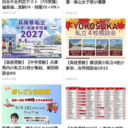
回合不合判定テスト（7/5実施）
灘・南山女子部が優勝
偏差値…筑駒74・桜蔭70＜PR＞
2026.7.10
2026.8.5
【高校受験】【中学受験】兵庫
【高校受験】横須賀の私立4校が
県内の私立31校が集結、個別相
参加…合同相談会10/12
談会9/6
2026.7.28
2026.8.5