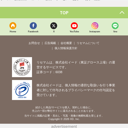
TOP
Home
Facebook
X
YouTube
Instagram
line
お問合せ
広告掲載
会社概要
リセマムについて
個人情報保護方針
リセマムは、株式会社イード（東証グロース上場）の運
営するサービスです。
証券コード：6038
株式会社イードは、個人情報の適切な取扱いを行う事業
者に対して付与されるプライバシーマークの付与認定を
受けています。
紹介した商品/サービスを購入、契約した場合に、
売上の一部が弊社サイトに還元されることがあります。
当サイトに掲載の記事・見出し・写真・画像の無断転載を禁じます。
Copyright © 2026 IID, Inc.
advertisement