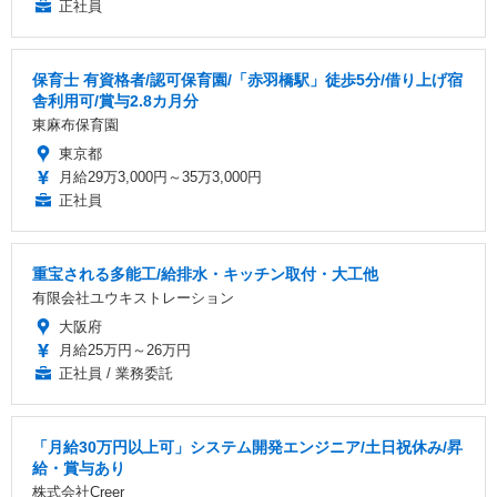
正社員
保育士 有資格者/認可保育園/「赤羽橋駅」徒歩5分/借り上げ宿
舎利用可/賞与2.8カ月分
東麻布保育園
東京都
月給29万3,000円～35万3,000円
正社員
重宝される多能工/給排水・キッチン取付・大工他
有限会社ユウキストレーション
大阪府
月給25万円～26万円
正社員 / 業務委託
「月給30万円以上可」システム開発エンジニア/土日祝休み/昇
給・賞与あり
株式会社Creer