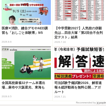
医療✕消防、縫合デモやAED講
【中学受験2027】人気校の併願
習も「おしごと体験博」9/5
先は…四谷大塚「第2回合不合判
定テスト」結果
2026.8.6
2026.7.16
全国高校麻雀32チーム本選出
司法試験予備試験2026、解答速
場…麻布や大阪星光、東海も
報＆総評動画を無料公開…アガ
ルート
2026.8.5
2026.7.21
Recommended by