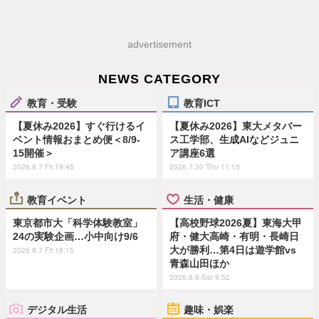
advertisement
NEWS CATEGORY
教育・受験
教育ICT
【夏休み2026】すぐ行けるイ
【夏休み2026】東大メタバー
ベント情報おまとめ便＜8/9-
ス工学部、生成AIなどジュニ
15開催＞
ア講座6選
2026.8.7 Fri 19:45
2026.7.30 Thu 11:15
教育イベント
生活・健康
東京都市大「科学体験教室」
【高校野球2026夏】東海大甲
24の実験企画…小中向け9/6
府・健大高崎・有明・長崎日
大が勝利…第4日は遊学館vs
2026.8.7 Fri 18:15
青森山田ほか
2026.8.8 Sat 9:52
デジタル生活
趣味・娯楽