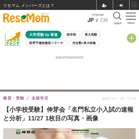
リセマム メンバーズ
Language
JP
/
CN
menu
search
大学受験 by 東進
医学部
東大受験
医専予備校徹底リサーチ
河合塾×東大特集
親子で考える大学選び
高校受験
中学受験
小学校受験
advertisement
共通テスト
夏休み
8月開催学校説明会・相談会
8月開催イベント・WS
全国公立高校 過去問
人気記事
自由研究教材（小学生向け）
自由研究教材（中学生向け）
ランキング
教育・受験
未就学児
2022.10.3（月） 17:45
【小学校受験】伸芽会「名門私立小入試の速報
と分析」11/27 1枚目の写真・画像