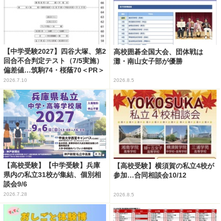
【中学受験2027】四谷大塚、第2
高校囲碁全国大会、団体戦は
回合不合判定テスト（7/5実施）
灘・南山女子部が優勝
偏差値…筑駒74・桜蔭70＜PR＞
2026.7.10
2026.8.5
【高校受験】【中学受験】兵庫
【高校受験】横須賀の私立4校が
県内の私立31校が集結、個別相
参加…合同相談会10/12
談会9/6
2026.7.28
2026.8.5