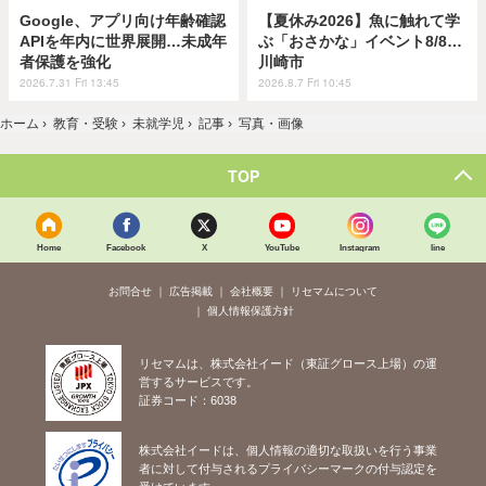
Google、アプリ向け年齢確認
【夏休み2026】魚に触れて学
APIを年内に世界展開…未成年
ぶ「おさかな」イベント8/8…
者保護を強化
川崎市
2026.7.31 Fri 13:45
2026.8.7 Fri 10:45
ホーム
›
教育・受験
›
未就学児
›
記事
›
写真・画像
TOP
Home
Facebook
X
YouTube
Instagram
line
お問合せ
広告掲載
会社概要
リセマムについて
個人情報保護方針
リセマムは、株式会社イード（東証グロース上場）の運
営するサービスです。
証券コード：6038
株式会社イードは、個人情報の適切な取扱いを行う事業
者に対して付与されるプライバシーマークの付与認定を