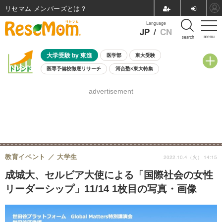
リセマム メンバーズ
Language
JP
/
CN
menu
search
大学受験 by 東進
医学部
東大受験
医専予備校徹底リサーチ
河合塾×東大特集
親子で考える大学選び
高校受験
中学受験
小学校受験
advertisement
共通テスト
夏休み
8月開催学校説明会・相談会
8月開催イベント・WS
全国公立高校 過去問
人気記事
自由研究教材（小学生向け）
自由研究教材（中学生向け）
ランキング
教育イベント
大学生
2022.10.4（火） 14:15
成城大、セルビア大使による「国際社会の女性
リーダーシップ」11/14 1枚目の写真・画像