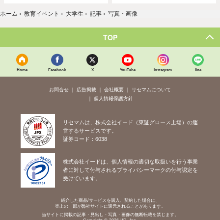
ホーム
›
教育イベント
›
大学生
›
記事
›
写真・画像
TOP
Home
Facebook
X
YouTube
Instagram
line
お問合せ
広告掲載
会社概要
リセマムについて
個人情報保護方針
リセマムは、株式会社イード（東証グロース上場）の運
営するサービスです。
証券コード：6038
株式会社イードは、個人情報の適切な取扱いを行う事業
者に対して付与されるプライバシーマークの付与認定を
受けています。
紹介した商品/サービスを購入、契約した場合に、
売上の一部が弊社サイトに還元されることがあります。
当サイトに掲載の記事・見出し・写真・画像の無断転載を禁じます。