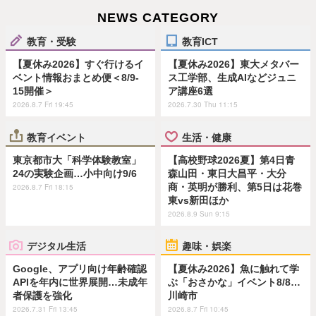
NEWS CATEGORY
教育・受験
教育ICT
【夏休み2026】すぐ行けるイ
【夏休み2026】東大メタバー
ベント情報おまとめ便＜8/9-
ス工学部、生成AIなどジュニ
15開催＞
ア講座6選
2026.8.7 Fri 19:45
2026.7.30 Thu 11:15
教育イベント
生活・健康
東京都市大「科学体験教室」
【高校野球2026夏】第4日青
24の実験企画…小中向け9/6
森山田・東日大昌平・大分
商・英明が勝利、第5日は花巻
2026.8.7 Fri 18:15
東vs新田ほか
2026.8.9 Sun 9:15
デジタル生活
趣味・娯楽
Google、アプリ向け年齢確認
【夏休み2026】魚に触れて学
APIを年内に世界展開…未成年
ぶ「おさかな」イベント8/8…
者保護を強化
川崎市
2026.7.31 Fri 13:45
2026.8.7 Fri 10:45