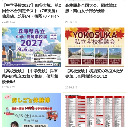
【中学受験2027】四谷大塚、第2
高校囲碁全国大会、団体戦は
回合不合判定テスト（7/5実施）
灘・南山女子部が優勝
偏差値…筑駒74・桜蔭70＜PR＞
2026.7.10
2026.8.5
【高校受験】【中学受験】兵庫
【高校受験】横須賀の私立4校が
県内の私立31校が集結、個別相
参加…合同相談会10/12
談会9/6
2026.7.28
2026.8.5