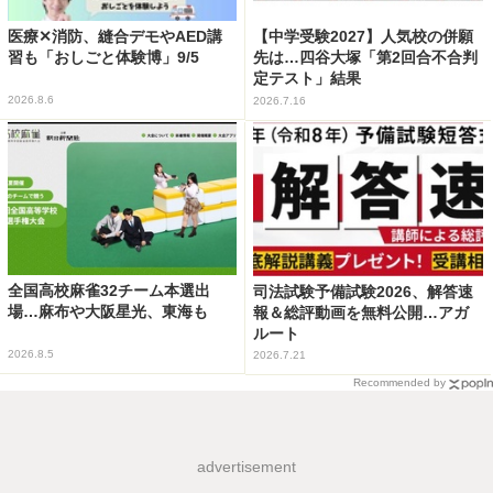
医療✕消防、縫合デモやAED講
【中学受験2027】人気校の併願
習も「おしごと体験博」9/5
先は…四谷大塚「第2回合不合判
定テスト」結果
2026.8.6
2026.7.16
全国高校麻雀32チーム本選出
司法試験予備試験2026、解答速
場…麻布や大阪星光、東海も
報＆総評動画を無料公開…アガ
ルート
2026.8.5
2026.7.21
Recommended by
advertisement