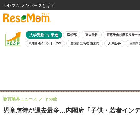
リセマム メンバーズ
大学受験 by 東進
医学部
東大受験
医専予備校徹底リサー
8月開催イベント・WS
全国公立高校 過去問
人気記事
自由研
教育業界ニュース
その他
児童虐待が過去最多…内閣府「子供・若者インデ