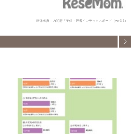
画像出典：内閣府「子供・若者インデックスボード（ver3.1）」