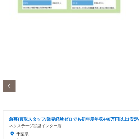
‹
急募!買取スタッフ/業界経験ゼロでも初年度年収448万円以上!安
ネクステージ富里インター店
千葉県