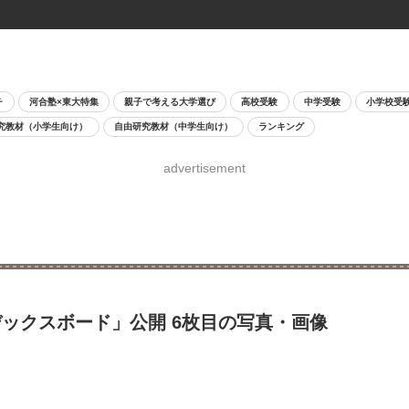
チ
河合塾×東大特集
親子で考える大学選び
高校受験
中学受験
小学校受
究教材（小学生向け）
自由研究教材（中学生向け）
ランキング
advertisement
ックスボード」公開 6枚目の写真・画像