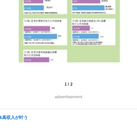
1
/
2
advertisement
定&高収入が叶う