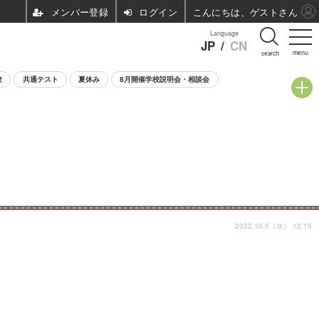
ログイン
こんにちは、ゲストさん
Language
JP
/
CN
menu
search
験
共通テスト
夏休み
8月開催学校説明会・相談会
2022.10.5（水） 12:15