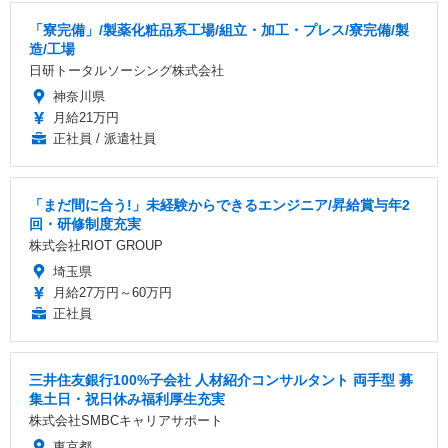
「寮完備」/製薬化粧品系工場/組立・加工・プレス/寮完備/製
造/工場
日研トータルソーシング株式会社
神奈川県
月給21万円
正社員 / 派遣社員
「まだ間に合う!」未経験からできるエンジニア/昇給賞与年2
回・研修制度充実
株式会社RIOT GROUP
埼玉県
月給27万円～60万円
正社員
三井住友銀行100%子会社 人材紹介コンサルタント 両手型 募
集土日・祝日休み福利厚生充実
株式会社SMBCキャリアサポート
東京都