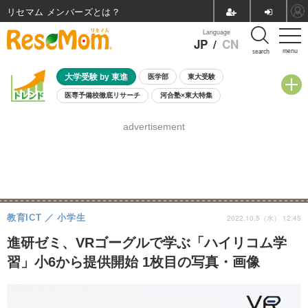
リセマム メンバーズ
Language
JP
/
CN
menu
search
大学受験 by 東進
医学部
東大受験
医専予備校徹底リサーチ
河合塾×東大特集
親子で考える大学選び
高校受験
中学受験
小学校受験
advertisement
共通テスト
夏休み
8月開催学校説明会・相談会
8月開催イベント・WS
全国公立高校 過去問
人気記事
自由研究教材（小学生向け）
自由研究教材（中学生向け）
ランキング
教育ICT
小学生
2022.10.5（水） 12:45
進研ゼミ、VRゴーグルで学ぶ「ハイリコム学
習」小6から提供開始 1枚目の写真・画像