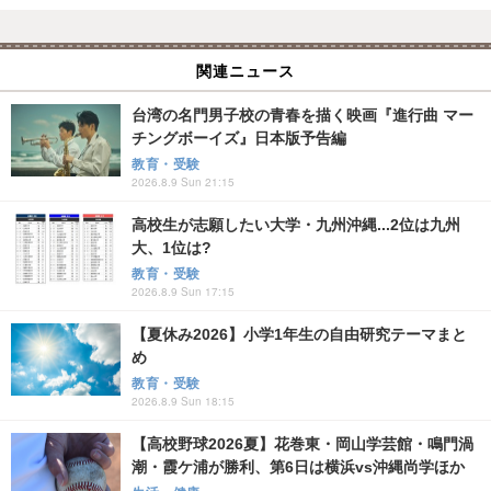
関連ニュース
台湾の名門男子校の青春を描く映画『進行曲 マー
チングボーイズ』日本版予告編
教育・受験
2026.8.9 Sun 21:15
高校生が志願したい大学・九州沖縄...2位は九州
大、1位は?
教育・受験
2026.8.9 Sun 17:15
【夏休み2026】小学1年生の自由研究テーマまと
め
教育・受験
2026.8.9 Sun 18:15
【高校野球2026夏】花巻東・岡山学芸館・鳴門渦
潮・霞ケ浦が勝利、第6日は横浜vs沖縄尚学ほか