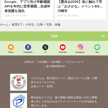
Google、アプリ向け年齢確認
【夏休み2026】魚に触れて学
APIを年内に世界展開…未成年
ぶ「おさかな」イベント8/8…
者保護を強化
川崎市
2026.7.31 Fri 13:45
2026.8.7 Fri 10:45
ホーム
›
教育ICT
›
小学生
›
記事
›
写真・画像
TOP
Home
Facebook
X
YouTube
Instagram
line
お問合せ
広告掲載
会社概要
リセマムについて
個人情報保護方針
リセマムは、株式会社イード（東証グロース上場）の運
営するサービスです。
証券コード：6038
株式会社イードは、個人情報の適切な取扱いを行う事業
者に対して付与されるプライバシーマークの付与認定を
受けています。