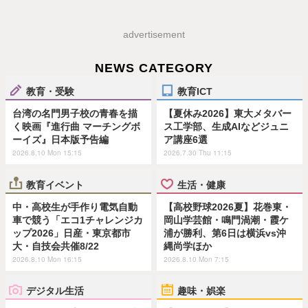
advertisement
NEWS CATEGORY
教育・受験
教育ICT
台湾の名門男子校の青春を描
【夏休み2026】東大メタバー
く映画『進行曲 マーチングボ
ス工学部、生成AIなどジュニ
ーイズ』日本版予告編
ア講座6選
2026.8.10 Mon 15:15
2026.7.30 Thu 11:15
教育イベント
生活・健康
中・高校生が手作り電気自動
【高校野球2026夏】花巻東・
車で競う「エコ1チャレンジカ
岡山学芸館・鳴門渦潮・霞ケ
ップ2026」日産・東京都市
浦が勝利、第6日は横浜vs沖
大・自技会共催8/22
縄尚学ほか
2026.8.10 Mon 16:15
2026.8.10 Mon 7:15
デジタル生活
趣味・娯楽