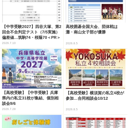
【中学受験2027】四谷大塚、第2
高校囲碁全国大会、団体戦は
回合不合判定テスト（7/5実施）
灘・南山女子部が優勝
偏差値…筑駒74・桜蔭70＜PR＞
2026.7.10
2026.8.5
【高校受験】【中学受験】兵庫
【高校受験】横須賀の私立4校が
県内の私立31校が集結、個別相
参加…合同相談会10/12
談会9/6
2026.7.28
2026.8.5