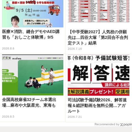
医療✕消防、縫合デモやAED講
【中学受験2027】人気校の併願
習も「おしごと体験博」9/5
先は…四谷大塚「第2回合不合判
定テスト」結果
2026.8.6
2026.7.16
全国高校麻雀32チーム本選出
司法試験予備試験2026、解答速
場…麻布や大阪星光、東海も
報＆総評動画を無料公開…アガ
ルート
2026.8.5
2026.7.21
Recommended by