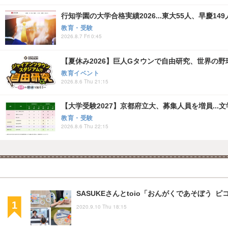
行知学園の大学合格実績2026...東大55人、早慶149
教育・受験
2026.8.7 Fri 0:45
【夏休み2026】巨人Gタウンで自由研究、世界の野球文
教育イベント
2026.8.6 Thu 21:15
【大学受験2027】京都府立大、募集人員を増員...
教育・受験
2026.8.6 Thu 22:15
SASUKEさんとtoio「おんがくであそぼう 
2020.9.10 Thu 18:15