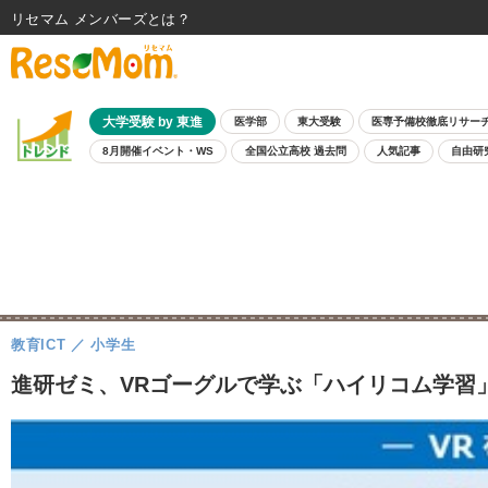
リセマム メンバーズ
大学受験 by 東進
医学部
東大受験
医専予備校徹底リサー
8月開催イベント・WS
全国公立高校 過去問
人気記事
自由研
教育ICT
小学生
進研ゼミ、VRゴーグルで学ぶ「ハイリコム学習」