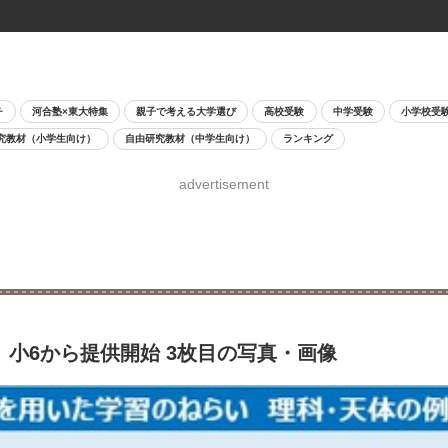
チ
河合塾×東大特集
親子で考える大学選び
高校受験
中学受験
小学校受
究教材（小学生向け）
自由研究教材（中学生向け）
ランキング
advertisement
小6から提供開始 3枚目の写真・画像