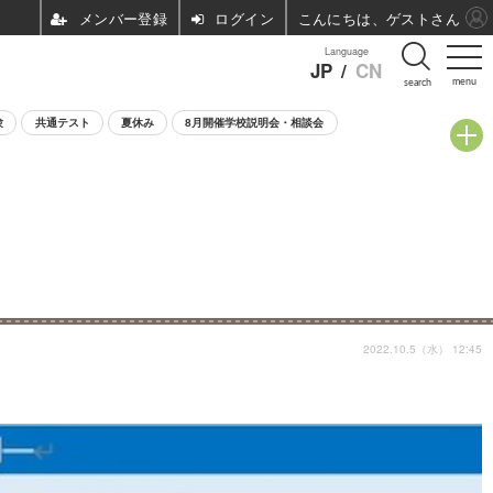
ログイン
こんにちは、ゲストさん
Language
JP
/
CN
menu
search
験
共通テスト
夏休み
8月開催学校説明会・相談会
2022.10.5（水） 12:45