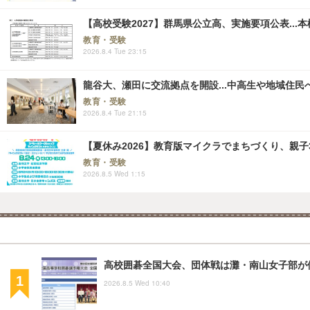
【高校受験2027】群馬県公立高、実施要項公表...本検査
教育・受験
2026.8.4 Tue 23:15
龍谷大、瀬田に交流拠点を開設...中高生や地域住民
教育・受験
2026.8.4 Tue 21:15
【夏休み2026】教育版マイクラでまちづくり、親子30組
教育・受験
2026.8.5 Wed 1:15
高校囲碁全国大会、団体戦は灘・南山女子部が
2026.8.5 Wed 10:40