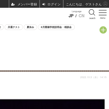
ログイン
こんにちは、ゲストさん
Language
JP
/
CN
menu
search
験
共通テスト
夏休み
8月開催学校説明会・相談会
2022.10.5（水） 14:15