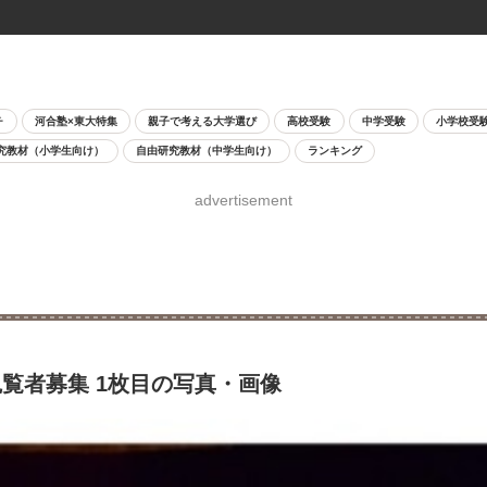
チ
河合塾×東大特集
親子で考える大学選び
高校受験
中学受験
小学校受
究教材（小学生向け）
自由研究教材（中学生向け）
ランキング
advertisement
覧者募集 1枚目の写真・画像