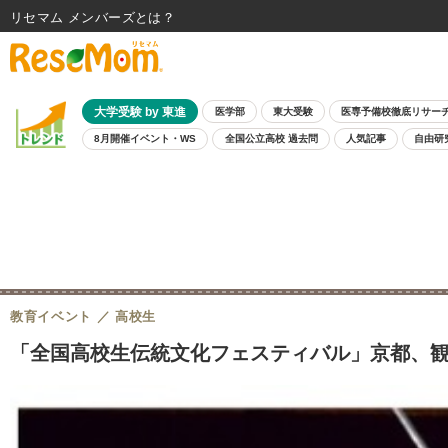
リセマム メンバーズ
大学受験 by 東進
医学部
東大受験
医専予備校徹底リサー
8月開催イベント・WS
全国公立高校 過去問
人気記事
自由研
教育イベント
高校生
「全国高校生伝統文化フェスティバル」京都、観