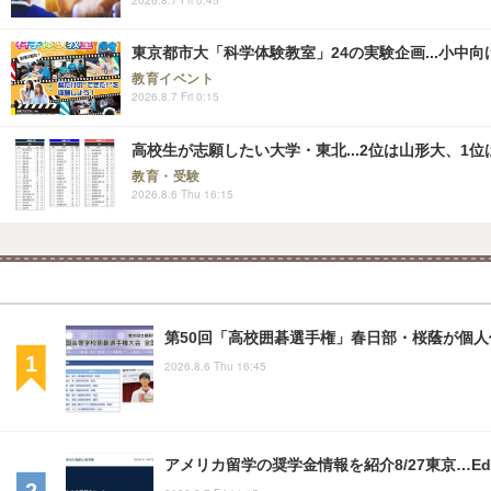
東京都市大「科学体験教室」24の実験企画...小中向け
教育イベント
2026.8.7 Fri 0:15
高校生が志願したい大学・東北...2位は山形大、1位
教育・受験
2026.8.6 Thu 16:15
第50回「高校囲碁選手権」春日部・桜蔭が個人
2026.8.6 Thu 16:45
アメリカ留学の奨学金情報を紹介8/27東京…Educ