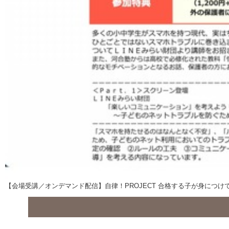
【会場受講／オンデマンド配信】自律！PROJECT 合格する子が身につ