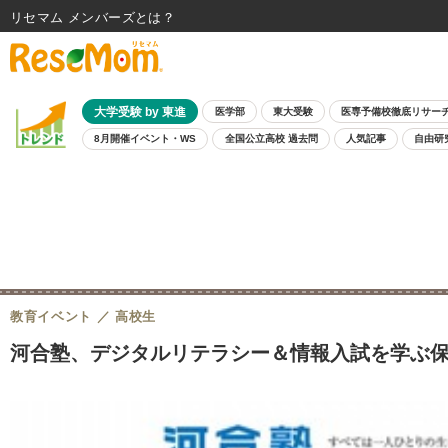
リセマム メンバーズ
大学受験 by 東進
医学部
東大受験
医専予備校徹底リサー
8月開催イベント・WS
全国公立高校 過去問
人気記事
自由研
教育イベント
高校生
河合塾、デジタルリテラシー＆情報入試を学ぶ保