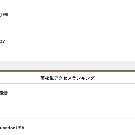
9/6
は?
高校生アクセスランキング
優勝
ationUSA