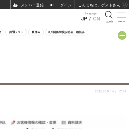
ログイン
こんにちは、ゲストさん
Language
JP
/
CN
menu
search
験
共通テスト
夏休み
8月開催学校説明会・相談会
2022.10.5（水） 17:15