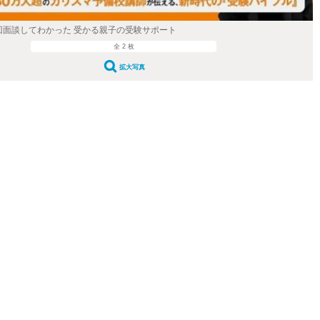
0回面談してわかった 受かる親子の受験サポート
全 2 枚
拡大写真