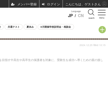
ログイン
こんにちは、ゲストさん
Language
JP
/
CN
menu
search
験
共通テスト
夏休み
8月開催学校説明会・相談会
2024.12.25 Wed 10:15
験を目指す中高生や高卒生の保護者を対象に、受験生を成功へ導くための親の接し