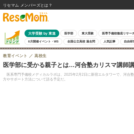
リセマム メンバーズ
大学受験 by 東進
医学部
東大受験
医専予備校徹底リサー
8月開催イベント・WS
全国公立高校 過去問
人気記事
自由研
教育イベント
高校生
医学部に受かる親子とは…河合塾カリスマ講師講演
医系専門予備校メディカルラボは、2025年2月2日に新宿エルタワーで、河合
方やサポート方法について語る予定だ。