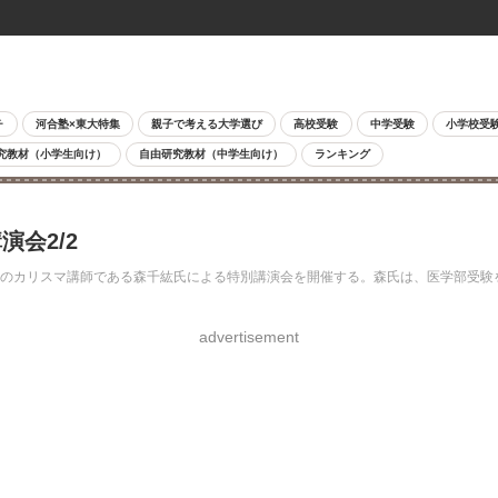
チ
河合塾×東大特集
親子で考える大学選び
高校受験
中学受験
小学校受
究教材（小学生向け）
自由研究教材（中学生向け）
ランキング
会2/2
塾のカリスマ講師である森千紘氏による特別講演会を開催する。森氏は、医学部受
advertisement