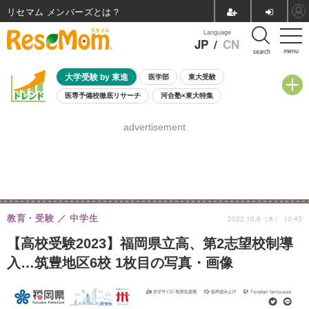
リセマム メンバーズ
Language
JP
/
CN
menu
search
大学受験 by 東進
医学部
東大受験
医専予備校徹底リサーチ
河合塾×東大特集
親子で考える大学選び
高校受験
中学受験
小学校受験
advertisement
共通テスト
夏休み
8月開催学校説明会・相談会
8月開催イベント・WS
全国公立高校 過去問
人気記事
自由研究教材（小学生向け）
自由研究教材（中学生向け）
ランキング
教育・受験
中学生
2022.10.6（木） 10:45
【高校受験2023】福岡県立高、第2志望校制導
入…筑豊地区6校 1枚目の写真・画像