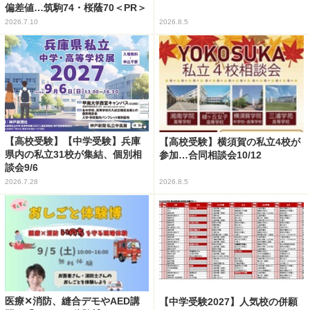
偏差値…筑駒74・桜蔭70＜PR＞
2026.7.10
2026.8.5
【高校受験】【中学受験】兵庫
【高校受験】横須賀の私立4校が
県内の私立31校が集結、個別相
参加…合同相談会10/12
談会9/6
2026.7.28
2026.8.5
医療✕消防、縫合デモやAED講
【中学受験2027】人気校の併願