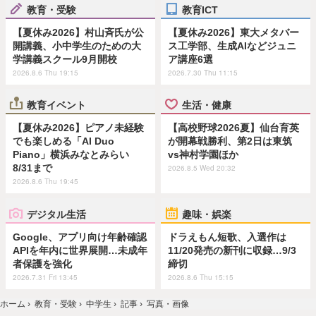
教育・受験
教育ICT
【夏休み2026】村山斉氏が公
【夏休み2026】東大メタバー
開講義、小中学生のための大
ス工学部、生成AIなどジュニ
学講義スクール9月開校
ア講座6選
2026.8.6 Thu 19:15
2026.7.30 Thu 11:15
教育イベント
生活・健康
【夏休み2026】ピアノ未経験
【高校野球2026夏】仙台育英
でも楽しめる「AI Duo
が開幕戦勝利、第2日は東筑
Piano」横浜みなとみらい
vs神村学園ほか
8/31まで
2026.8.5 Wed 20:32
2026.8.6 Thu 19:45
デジタル生活
趣味・娯楽
Google、アプリ向け年齢確認
ドラえもん短歌、入選作は
APIを年内に世界展開…未成年
11/20発売の新刊に収録…9/3
者保護を強化
締切
2026.7.31 Fri 13:45
2026.8.6 Thu 15:15
ホーム
›
教育・受験
›
中学生
›
記事
›
写真・画像