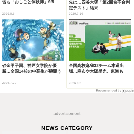
習も「おしごと体験博」9/5
先は…四谷大塚「第2回合不合判
定テスト」結果
2026.8.6
2026.7.16
砂金甲子園、神戸女学院が優
全国高校麻雀32チーム本選出
勝…全国14校の中高生が腕競う
場…麻布や大阪星光、東海も
2026.7.29
2026.8.5
Recommended by
advertisement
NEWS CATEGORY