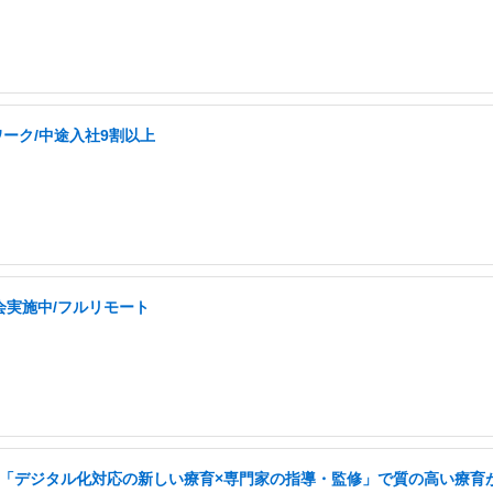
ワーク/中途入社9割以上
会実施中/フルリモート
可/「デジタル化対応の新しい療育×専門家の指導・監修」で質の高い療育が