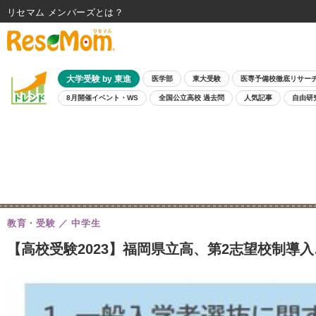
リセマム メンバーズ
大学受験 by 東進
医学部
東大受験
医専予備校徹底リサー
8月開催イベント・WS
全国公立高校 過去問
人気記事
自由研
教育・受験
中学生
【高校受験2023】福岡県立高、第2志望校制導入