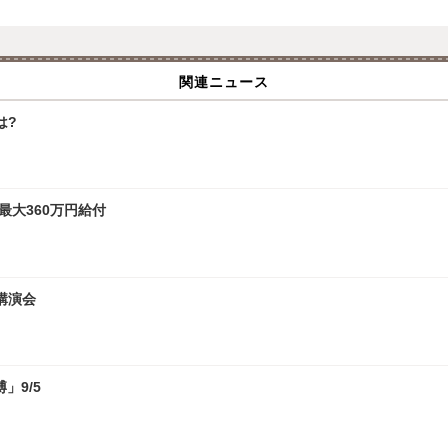
関連ニュース
は?
最大360万円給付
講演会
」9/5