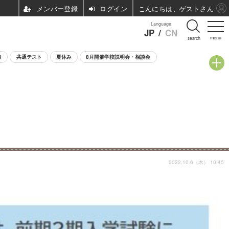
ログイン
こんにちは、ゲストさん
Language
JP
/
CN
menu
search
験
共通テスト
夏休み
8月開催学校説明会・相談会
2022.10.6（木） 10:45