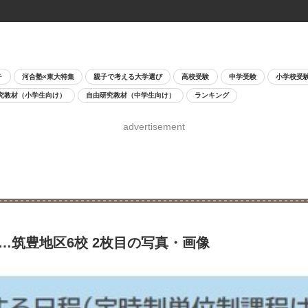
チ
河合塾×東大特集
親子で考える大学選び
高校受験
中学受験
小学校受
究教材（小学生向け）
自由研究教材（中学生向け）
ランキング
advertisement
…筑豊地区6校 2枚目の写真・画像